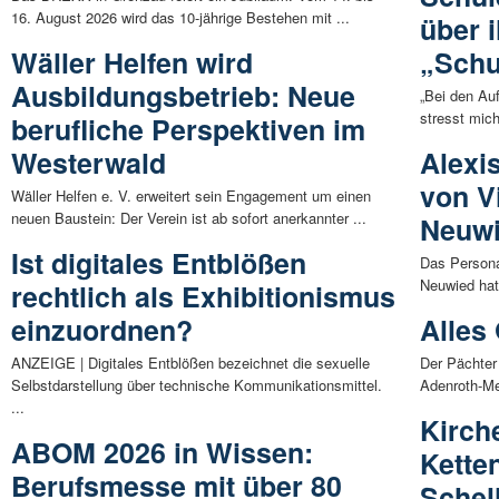
16. August 2026 wird das 10-jährige Bestehen mit ...
über 
Wäller Helfen wird
„Schu
Ausbildungsbetrieb: Neue
„Bei den Au
stresst mich 
berufliche Perspektiven im
Westerwald
Alexi
von V
Wäller Helfen e. V. erweitert sein Engagement um einen
neuen Baustein: Der Verein ist ab sofort anerkannter ...
Neuw
Ist digitales Entblößen
Das Persona
Neuwied hat
rechtlich als Exhibitionismus
einzuordnen?
Alles
ANZEIGE | Digitales Entblößen bezeichnet die sexuelle
Der Pächter
Selbstdarstellung über technische Kommunikationsmittel.
Adenroth-Mer
...
Kirch
ABOM 2026 in Wissen:
Kette
Berufsmesse mit über 80
Schel