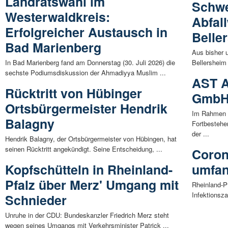
Landratswahl im
Schwe
Westerwaldkreis:
Abfal
Erfolgreicher Austausch in
Belle
Bad Marienberg
Aus bisher 
In Bad Marienberg fand am Donnerstag (30. Juli 2026) die
Bellersheim 
sechste Podiumsdiskussion der Ahmadiyya Muslim ...
AST A
Rücktritt von Hübinger
GmbH 
Ortsbürgermeister Hendrik
Im Rahmen e
Balagny
Fortbesteh
der ...
Hendrik Balagny, der Ortsbürgermeister von Hübingen, hat
seinen Rücktritt angekündigt. Seine Entscheidung, ...
Coron
Kopfschütteln in Rheinland-
umfan
Pfalz über Merz' Umgang mit
Rheinland-P
Infektionsza
Schnieder
Unruhe in der CDU: Bundeskanzler Friedrich Merz steht
wegen seines Umgangs mit Verkehrsminister Patrick ...