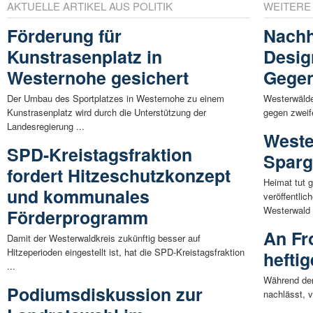
AKTUELLE ARTIKEL AUS POLITIK
WEITERE
Förderung für
Nachh
Kunstrasenplatz in
Desig
Westernohe gesichert
Gegen
Der Umbau des Sportplatzes in Westernohe zu einem
Westerwälde
Kunstrasenplatz wird durch die Unterstützung der
gegen zweife
Landesregierung ...
Weste
SPD-Kreistagsfraktion
Sparg
fordert Hitzeschutzkonzept
Heimat tut 
und kommunales
veröffentli
Westerwald 
Förderprogramm
An Fr
Damit der Westerwaldkreis zukünftig besser auf
Hitzeperioden eingestellt ist, hat die SPD-Kreistagsfraktion
hefti
...
Während der
Podiumsdiskussion zur
nachlässt, v