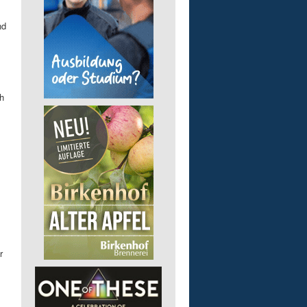
nd
h
r