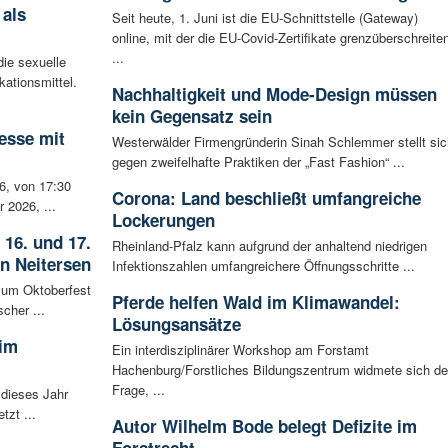
 als
Seit heute, 1. Juni ist die EU-Schnittstelle (Gateway)
online, mit der die EU-Covid-Zertifikate grenzüberschreite
...
ie sexuelle
ationsmittel.
Nachhaltigkeit und Mode-Design müssen
kein Gegensatz sein
esse mit
Westerwälder Firmengründerin Sinah Schlemmer stellt sic
gegen zweifelhafte Praktiken der „Fast Fashion“ ...
6, von 17:30
Corona: Land beschließt umfangreiche
 2026, ...
Lockerungen
 16. und 17.
Rheinland-Pfalz kann aufgrund der anhaltend niedrigen
in Neitersen
Infektionszahlen umfangreichere Öffnungsschritte ...
 zum Oktoberfest
Pferde helfen Wald im Klimawandel:
cher ...
Lösungsansätze
 im
Ein interdisziplinärer Workshop am Forstamt
Hachenburg/Forstliches Bildungszentrum widmete sich de
Frage, ...
 dieses Jahr
tzt ...
Autor Wilhelm Bode belegt Defizite im
Forstrecht