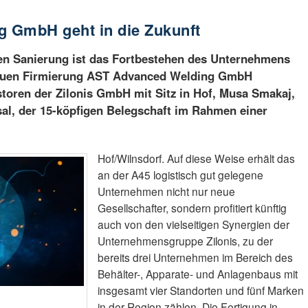
 GmbH geht in die Zukunft
n Sanierung ist das Fortbestehen des Unternehmens
neuen Firmierung AST Advanced Welding GmbH
estoren der Zilonis GmbH mit Sitz in Hof, Musa Smakaj,
al, der 15-köpfigen Belegschaft im Rahmen einer
Hof/Wilnsdorf. Auf diese Weise erhält das
an der A45 logistisch gut gelegene
Unternehmen nicht nur neue
Gesellschafter, sondern profitiert künftig
auch von den vielseitigen Synergien der
Unternehmensgruppe Zilonis, zu der
bereits drei Unternehmen im Bereich des
Behälter-, Apparate- und Anlagenbaus mit
insgesamt vier Standorten und fünf Marken
in der Region zählen. Die Fertigung in