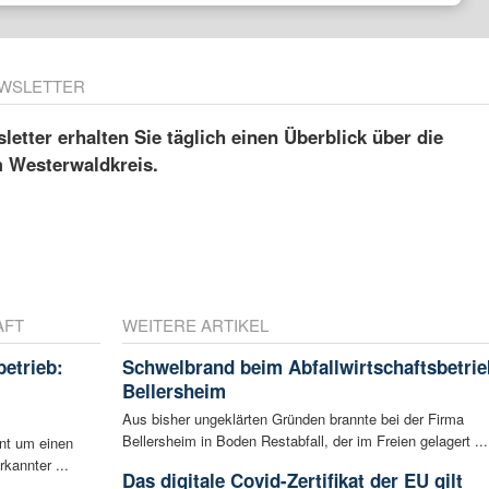
WSLETTER
etter erhalten Sie täglich einen Überblick über die
m Westerwaldkreis.
AFT
WEITERE ARTIKEL
betrieb:
Schwelbrand beim Abfallwirtschaftsbetrie
m
Bellersheim
Aus bisher ungeklärten Gründen brannte bei der Firma
Bellersheim in Boden Restabfall, der im Freien gelagert ...
ent um einen
rkannter ...
Das digitale Covid-Zertifikat der EU gilt