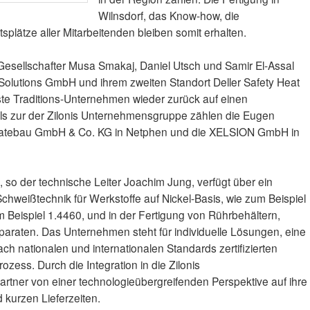
Wilnsdorf, das Know-how, die
splätze aller Mitarbeitenden bleiben somit erhalten.
Gesellschafter Musa Smakaj, Daniel Utsch und Samir El-Assal
Solutions GmbH und ihrem zweiten Standort Deller Safety Heat
te Traditions-Unternehmen wieder zurück auf einen
lls zur der Zilonis Unternehmensgruppe zählen die Eugen
ratebau GmbH & Co. KG in Netphen und die XELSION GmbH in
o der technische Leiter Joachim Jung, verfügt über ein
hweißtechnik für Werkstoffe auf Nickel-Basis, wie zum Beispiel
m Beispiel 1.4460, und in der Fertigung von Rührbehältern,
aten. Das Unternehmen steht für individuelle Lösungen, eine
h nationalen und internationalen Standards zertifizierten
zess. Durch die Integration in die Zilonis
rtner von einer technologieübergreifenden Perspektive auf ihre
 kurzen Lieferzeiten.