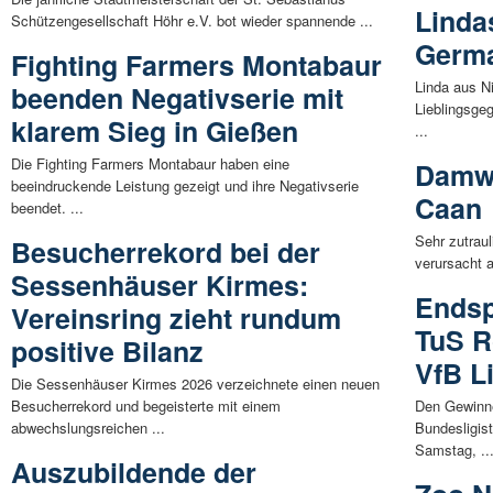
Linda
Schützengesellschaft Höhr e.V. bot wieder spannende ...
Germa
Fighting Farmers Montabaur
Linda aus Ni
beenden Negativserie mit
Lieblingsge
klarem Sieg in Gießen
...
Die Fighting Farmers Montabaur haben eine
Damwi
beeindruckende Leistung gezeigt und ihre Negativserie
Caan
beendet. ...
Sehr zutrau
Besucherrekord bei der
verursacht 
Sessenhäuser Kirmes:
Endsp
Vereinsring zieht rundum
TuS R
positive Bilanz
VfB L
Die Sessenhäuser Kirmes 2026 verzeichnete einen neuen
Besucherrekord und begeisterte mit einem
Den Gewinne
abwechslungsreichen ...
Bundesligis
Samstag, ..
Auszubildende der