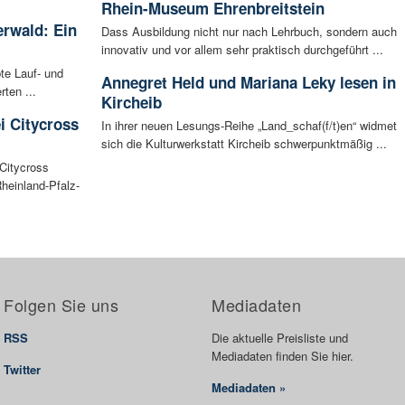
Rhein-Museum Ehrenbreitstein
rwald: Ein
Dass Ausbildung nicht nur nach Lehrbuch, sondern auch
innovativ und vor allem sehr praktisch durchgeführt ...
bte Lauf- und
Annegret Held und Mariana Leky lesen in
ten ...
Kircheib
i Citycross
In ihrer neuen Lesungs-Reihe „Land_schaf(f/t)en“ widmet
sich die Kulturwerkstatt Kircheib schwerpunktmäßig ...
Citycross
Rheinland-Pfalz-
Folgen Sie uns
Mediadaten
RSS
Die aktuelle Preisliste und
Mediadaten finden Sie hier.
Twitter
Mediadaten »