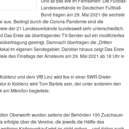
Und all das live im Fernsehen: Die Fußball-
Landesverbände im Deutschen Fußball-
Bund tragen am 29. Mai 2021 die sechste
re aus. Bedingt durch die Corona-Pandemie sind die
iele der 21 Landesverbände bundesweit sehr unterschiedlich.
 Das Erste als übertragender TV-Sender auf ein modifiziertes
veübertragung geeinigt. Demnach übertragen die „Dritten
lokal im eigenen Sendegebiet. Darüber hinaus zeigt Das Erste
ele des Finaltags der Amateure am 29. Mai 2021 ab 18 Uhr in
oblenz und dem VfB Linz wird live in einer SWR-Dreier-
or in Koblenz wird Tom Bartels sein, der unter anderem den
 am Mikrofon begleitete.
adion Oberwerth wurden seitens der Behörden 100 Zuschauer
 erfolgte über die Vereine, die jeweils die Hälfte des
 weiteren Kartenverkauf wird es nicht geben – und daher auch