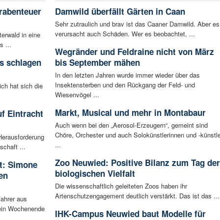
rabenteuer
Damwild überfällt Gärten in Caan
Sehr zutraulich und brav ist das Caaner Damwild. Aber es
verursacht auch Schäden. Wer es beobachtet, ...
erwald in eine
s ...
Wegränder und Feldraine nicht von März
s schlagen
bis September mähen
In den letzten Jahren wurde immer wieder über das
Insektensterben und den Rückgang der Feld- und
ich hat sich die
Wiesenvögel ...
Markt, Musical und mehr in Montabaur
f Eintracht
Auch wenn bei den „Aerosol-Erzeugern“, gemeint sind
Chöre, Orchester und auch Solokünstlerinnen und -künstle
Herausforderung
...
chaft ...
Zoo Neuwied: Positive Bilanz zum Tag der
rt: Simone
biologischen Vielfalt
en
Die wissenschaftlich geleiteten Zoos haben ihr
Artenschutzengagement deutlich verstärkt. Das ist das ...
Fahrer aus
 ein Wochenende
IHK-Campus Neuwied baut Modelle für