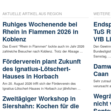
AKTUELLE ARTIKEL AUS REGION
WEITERE
Ruhiges Wochenende bei
Endsp
Rhein in Flammen 2026 in
TuS R
Koblenz
VfB L
Das Event "Rhein in Flammen" lockte auch im Jahr 2026
Den Gewinne
zahlreiche Besucher nach Koblenz. Trotz der Absage ...
Bundesligis
Samstag, ..
Förderverein plant Zukunft
Damwi
des Ignatius-Lötschert-
Caan
Hauses in Horbach
Sehr zutrau
Am 20. August 2026 trifft sich der Förderverein des
verursacht 
Ignatius-Lötschert-Hauses in Horbach zur jährlichen ...
Wegrä
Zweitägiger Workshop in
nicht
Siershahn: Kochen für die
Sept