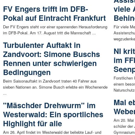
FV Engers trifft im DFB-
viele
Pokal auf Eintracht Frankfurt
Behin
Der FV Engers steht vor einer spannenden Herausforderung
Für viele M
im DFB-Pokal. Am 17. August tritt die Mannschaft ...
Assistenzhun
wegzudenken
Turbulenter Auftakt in
NI kri
Zandvoort: Simone Buschs
im FF
Rennen unter schwierigen
Seenp
Bedingungen
Forstlichen 
Beim Saisonauftakt in Zandvoort traten 40 Fahrer aus
einem beson
sieben Nationen an. Simone Busch erlebte ein Wochenende
Naturschutzg
...
Mal e
"Mäschder Drehwurm" im
Webe
Westerwald: Ein sportliches
Am 20. Mai 
Highlight für alle
schüler der
Am 26. April findet im Westerwald der beliebte Lauf- und
Gymnasiums