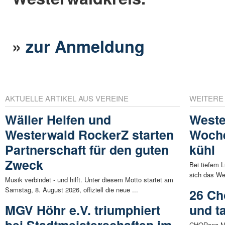
»
zur Anmeldung
AKTUELLE ARTIKEL AUS VEREINE
WEITERE
Wäller Helfen und
Weste
Westerwald RockerZ starten
Woche
Partnerschaft für den guten
kühl
Zweck
Bei tiefem L
sich das Wet
Musik verbindet - und hilft. Unter diesem Motto startet am
Samstag, 8. August 2026, offiziell die neue ...
26 Ch
MGV Höhr e.V. triumphiert
und t
bei Stadtmeisterschaften im
CHORona Ma