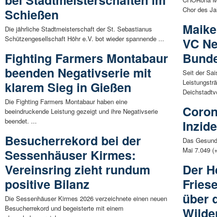
Chor des Ja
Schießen
Maike
Die jährliche Stadtmeisterschaft der St. Sebastianus
Schützengesellschaft Höhr e.V. bot wieder spannende ...
VC Ne
Fighting Farmers Montabaur
Bunde
beenden Negativserie mit
Seit der Sa
Leistungstr
klarem Sieg in Gießen
Deichstadtvo
Die Fighting Farmers Montabaur haben eine
Coron
beeindruckende Leistung gezeigt und ihre Negativserie
beendet. ...
Inzide
Besucherrekord bei der
Das Gesundh
Mai 7.049 (+
Sessenhäuser Kirmes:
Vereinsring zieht rundum
Der H
positive Bilanz
Fries
über 
Die Sessenhäuser Kirmes 2026 verzeichnete einen neuen
Besucherrekord und begeisterte mit einem
Wilde