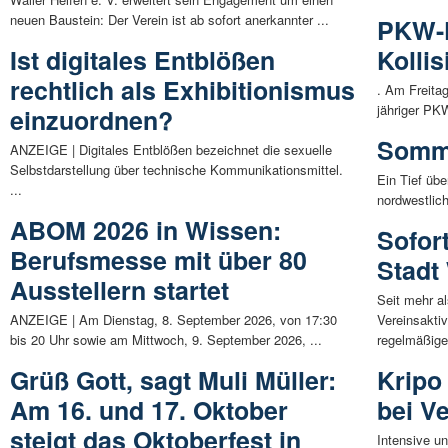
neuen Baustein: Der Verein ist ab sofort anerkannter ...
PKW-F
Ist digitales Entblößen
Kolli
rechtlich als Exhibitionismus
. Am Freitag
jähriger PK
einzuordnen?
Somme
ANZEIGE | Digitales Entblößen bezeichnet die sexuelle
Selbstdarstellung über technische Kommunikationsmittel.
Ein Tief übe
...
nordwestlic
ABOM 2026 in Wissen:
Sofort
Berufsmesse mit über 80
Stadt
Ausstellern startet
Seit mehr al
ANZEIGE | Am Dienstag, 8. September 2026, von 17:30
Vereinsaktiv
bis 20 Uhr sowie am Mittwoch, 9. September 2026, ...
regelmäßige 
Grüß Gott, sagt Muli Müller:
Kripo
Am 16. und 17. Oktober
bei V
steigt das Oktoberfest in
Intensive un