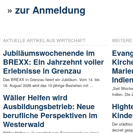
»
zur Anmeldung
AKTUELLE ARTIKEL AUS WIRTSCHAFT
WEITERE
Jubiläumswochenende im
Evang
BREXX: Ein Jahrzehnt voller
Kirch
Erlebnisse in Grenzau
Marien
Indie
Das BREXX in Grenzau feiert ein Jubiläum. Vom 14. bis
16. August 2026 wird das 10-jährige Bestehen mit ...
„Seit Woche
Indien. Die 
Wäller Helfen wird
Ausbildungsbetrieb: Neue
Hight
berufliche Perspektiven im
Kinde
Westerwald
Der städtis
derzeit gesp
Wäller Helfen e. V. erweitert sein Engagement um einen