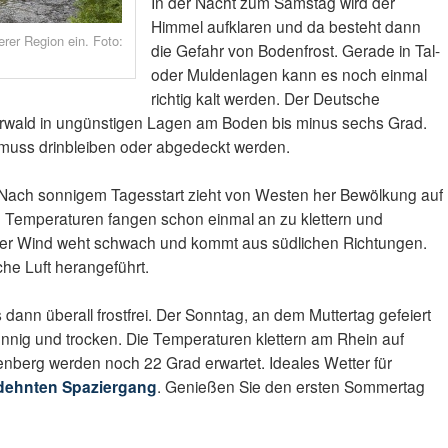
In der Nacht zum Samstag wird der
Himmel aufklaren und da besteht dann
rer Region ein. Foto:
die Gefahr von Bodenfrost. Gerade in Tal-
oder Muldenlagen kann es noch einmal
richtig kalt werden. Der Deutsche
erwald in ungünstigen Lagen am Boden bis minus sechs Grad.
t, muss drinbleiben oder abgedeckt werden.
Nach sonnigem Tagesstart zieht von Westen her Bewölkung auf
e Temperaturen fangen schon einmal an zu klettern und
Der Wind weht schwach und kommt aus südlichen Richtungen.
che Luft herangeführt.
 dann überall frostfrei. Der Sonntag, an dem Muttertag gefeiert
onnig und trocken. Die Temperaturen klettern am Rhein auf
nberg werden noch 22 Grad erwartet. Ideales Wetter für
dehnten Spaziergang
. Genießen Sie den ersten Sommertag