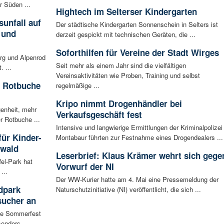
r Süden ...
Hightech im Selterser Kindergarten
unfall auf
Der städtische Kindergarten Sonnenschein in Selters ist
 und
derzeit gespickt mit technischen Geräten, die ...
Soforthilfen für Vereine der Stadt Wirges
rg und Alpenrod
Seit mehr als einem Jahr sind die vielfältigen
. ...
Vereinsaktivitäten wie Proben, Training und selbst
e Rotbuche
regelmäßige ...
Kripo nimmt Drogenhändler bei
enheit, mehr
Verkaufsgeschäft fest
r Rotbuche ...
Intensive und langwierige Ermittlungen der Kriminalpolizei
für Kinder-
Montabaur führten zur Festnahme eines Drogendealers ...
rwald
Leserbrief: Klaus Krämer wehrt sich gege
fel-Park hat
Vorwurf der NI
...
Der WW-Kurier hatte am 4. Mai eine Pressemeldung der
dpark
Naturschutzinitiative (NI) veröffentlicht, die sich ...
sucher an
te Sommerfest
onders ...