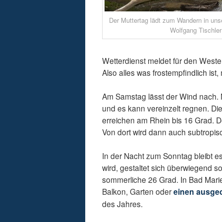
Der Muttertag lädt zum Wandern in unse
Wolfgang Tischler
Wetterdienst meldet für den West
Also alles was frostempfindlich is
Am Samstag lässt der Wind nach. 
und es kann vereinzelt regnen. Di
erreichen am Rhein bis 16 Grad. 
Von dort wird dann auch subtropis
In der Nacht zum Sonntag bleibt es
wird, gestaltet sich überwiegend s
sommerliche 26 Grad. In Bad Marie
Balkon, Garten oder
einen ausge
des Jahres.