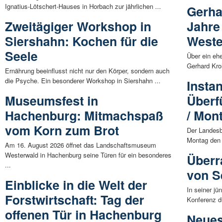
Ignatius-Lötschert-Hauses in Horbach zur jährlichen ...
Gerha
Zweitägiger Workshop in
Jahre
Siershahn: Kochen für die
Weste
Seele
Über ein ehe
Gerhard Kro
Ernährung beeinflusst nicht nur den Körper, sondern auch
die Psyche. Ein besonderer Workshop in Siershahn ...
Insta
Museumsfest in
Überf
Hachenburg: Mitmachspaß
/ Mon
vom Korn zum Brot
Der Landesbe
Montag den 
Am 16. August 2026 öffnet das Landschaftsmuseum
Westerwald in Hachenburg seine Türen für ein besonderes
Überr
...
von S
Einblicke in die Welt der
In seiner jü
Forstwirtschaft: Tag der
Konferenz du
offenen Tür in Hachenburg
Neues