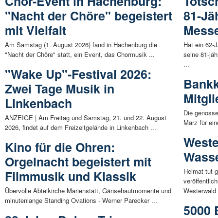
Chor-Event in Hachenburg:
Totsc
"Nacht der Chöre" begeistert
81-Jä
mit Vielfalt
Messe
Am Samstag (1. August 2026) fand in Hachenburg die
Hat ein 62-J
"Nacht der Chöre" statt, ein Event, das Chormusik ...
seine 81-jä
...
"Wake Up"-Festival 2026:
Bankk
Zwei Tage Musik in
Mitgl
Linkenbach
Die genosse
ANZEIGE | Am Freitag und Samstag, 21. und 22. August
März für ei
2026, findet auf dem Freizeitgelände in Linkenbach ...
Weste
Kino für die Ohren:
Wasse
Orgelnacht begeistert mit
Heimat tut 
Filmmusik und Klassik
veröffentli
Übervolle Abteikirche Marienstatt, Gänsehautmomente und
Westerwald 
minutenlange Standing Ovations - Werner Parecker ...
5000 