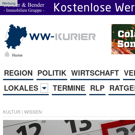
Werbung
Home
REGION
POLITIK
WIRTSCHAFT
VE
LOKALES
TERMINE
RLP
RATGE
KULTUR
|
WISSEN