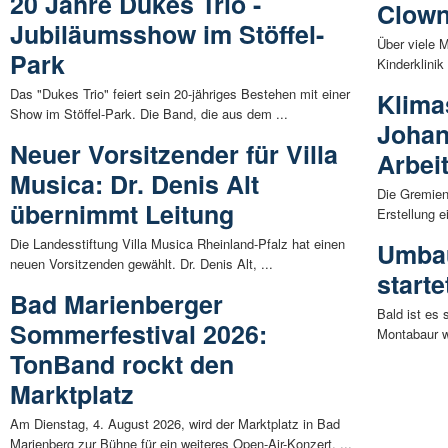
20 Jahre Dukes Trio -
Clown
Jubiläumsshow im Stöffel-
Über viele M
Park
Kinderklinik
Das "Dukes Trio" feiert sein 20-jähriges Bestehen mit einer
Klima
Show im Stöffel-Park. Die Band, die aus dem ...
Joha
Neuer Vorsitzender für Villa
Arbeit
Musica: Dr. Denis Alt
Die Gremien
übernimmt Leitung
Erstellung e
Die Landesstiftung Villa Musica Rheinland-Pfalz hat einen
Umba
neuen Vorsitzenden gewählt. Dr. Denis Alt, ...
starte
Bad Marienberger
Bald ist es
Sommerfestival 2026:
Montabaur w
TonBand rockt den
Marktplatz
Am Dienstag, 4. August 2026, wird der Marktplatz in Bad
Marienberg zur Bühne für ein weiteres Open-Air-Konzert. ...