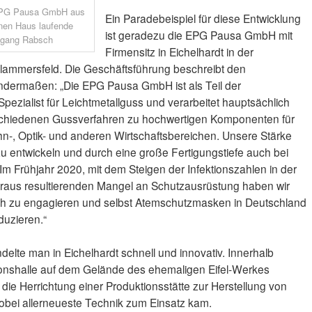
 EPG Pausa GmbH aus
Ein Paradebeispiel für diese Entwicklung
genen Haus laufende
ist geradezu die EPG Pausa GmbH mit
fgang Rabsch
Firmensitz in Eichelhardt in der
ammersfeld. Die Geschäftsführung beschreibt den
ndermaßen: „Die EPG Pausa GmbH ist als Teil der
Spezialist für Leichtmetallguss und verarbeitet hauptsächlich
chiedenen Gussverfahren zu hochwertigen Komponenten für
n-, Optik- und anderen Wirtschaftsbereichen. Unsere Stärke
l zu entwickeln und durch eine große Fertigungstiefe auch bei
. Im Frühjahr 2020, mit dem Steigen der Infektionszahlen in der
raus resultierenden Mangel an Schutzausrüstung haben wir
ch zu engagieren und selbst Atemschutzmasken in Deutschland
duzieren.“
delte man in Eichelhardt schnell und innovativ. Innerhalb
ionshalle auf dem Gelände des ehemaligen Eifel-Werkes
die Herrichtung einer Produktionsstätte zur Herstellung von
bei allerneueste Technik zum Einsatz kam.