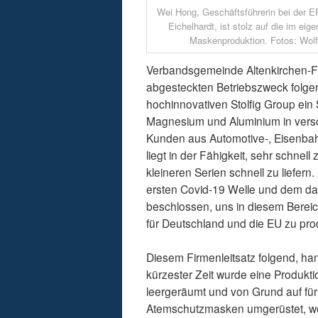
Wei Hong, Geschäftsführerin bei der
Eichelhardt, ist stolz auf die im ei
Maskenproduktion. Fotos: Wol
Verbandsgemeinde Altenkirchen-Fl
abgesteckten Betriebszweck folge
hochinnovativen Stolfig Group ein 
Magnesium und Aluminium in vers
Kunden aus Automotive-, Eisenbah
liegt in der Fähigkeit, sehr schnel
kleineren Serien schnell zu liefern
ersten Covid-19 Welle und dem da
beschlossen, uns in diesem Berei
für Deutschland und die EU zu pro
Diesem Firmenleitsatz folgend, han
kürzester Zeit wurde eine Produkt
leergeräumt und von Grund auf für 
Atemschutzmasken umgerüstet, wo