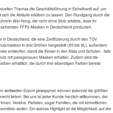
tuellen Themas die Geschäftsführung in Eichelhardt auf, um
nd sich die Abläufe erklären zu lassen. Den Rundgang durch die
ührerin Wei Hong, die nicht ohne Stolz erklärte, dass ihr
sichersten FFP2-Masken in Deutschland produziert.
 in Deutschland, die eine Zertifizierung durch den TÜV
hutzmasken in drei Größen hergestellt (XS bis XL), außerdem
r entworfen, damit die Kinder in den Kitas und Schulen - falls
chutz mit passgenauen Masken erhalten. Zudem sind die
rben erhältlich, die durch ihre lebendigen Farben bereits
den weltweiten Export gewappnet, können jederzeit die größten
cht liefern. Bei uns ist jeder Kunde herzlich willkommen, der
men, Vereine, Parteien, sogar Familien, die mit einheitlichen
mitteln wollen. Ein wahres Highlight ist die Möglichkeit, auf der