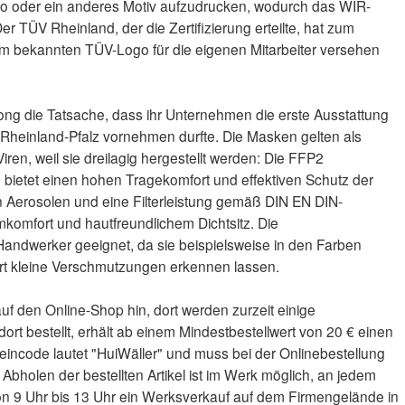
o oder ein anderes Motiv aufzudrucken, wodurch das WIR-
Der TÜV Rheinland, der die Zertifizierung erteilte, hat zum
em bekannten TÜV-Logo für die eigenen Mitarbeiter versehen
Hong die Tatsache, dass ihr Unternehmen die erste Ausstattung
 Rheinland-Pfalz vornehmen durfte. Die Masken gelten als
ren, weil sie dreilagig hergestellt werden: Die FFP2
bietet einen hohen Tragekomfort und effektiven Schutz der
 Aerosolen und eine Filterleistung gemäß DIN EN DIN-
komfort und hautfreundlichem Dichtsitz. Die
andwerker geeignet, da sie beispielsweise in den Farben
ort kleine Verschmutzungen erkennen lassen.
auf den Online-Shop hin, dort werden zurzeit einige
ort bestellt, erhält ab einem Mindestbestellwert von 20 € einen
eincode lautet "HuiWäller" und muss bei der Onlinebestellung
bholen der bestellten Artikel ist im Werk möglich, an jedem
on 9 Uhr bis 13 Uhr ein Werksverkauf auf dem Firmengelände in