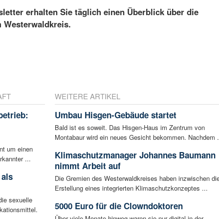
etter erhalten Sie täglich einen Überblick über die
m Westerwaldkreis.
AFT
WEITERE ARTIKEL
betrieb:
Umbau Hisgen-Gebäude startet
m
Bald ist es soweit. Das Hisgen-Haus im Zentrum von
Montabaur wird ein neues Gesicht bekommen. Nachdem .
ent um einen
Klimaschutzmanager Johannes Baumann
rkannter ...
nimmt Arbeit auf
 als
Die Gremien des Westerwaldkreises haben inzwischen di
Erstellung eines integrierten Klimaschutzkonzeptes ...
ie sexuelle
5000 Euro für die Clowndoktoren
ationsmittel.
Über viele Monate hinweg waren sie nur digital in der