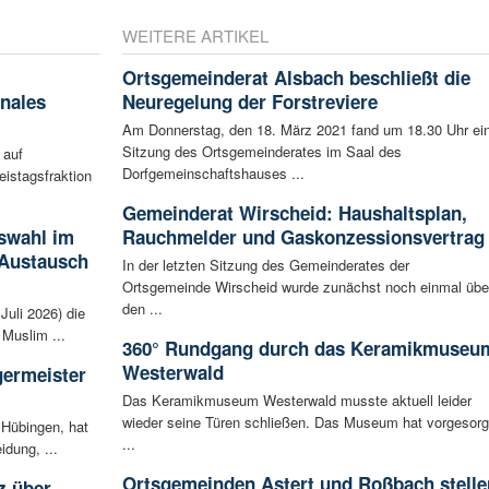
WEITERE ARTIKEL
Ortsgemeinderat Alsbach beschließt die
nales
Neuregelung der Forstreviere
Am Donnerstag, den 18. März 2021 fand um 18.30 Uhr ei
Sitzung des Ortsgemeinderates im Saal des
 auf
Dorfgemeinschaftshauses ...
eistagsfraktion
Gemeinderat Wirscheid: Haushaltsplan,
swahl im
Rauchmelder und Gaskonzessionsvertrag
 Austausch
In der letzten Sitzung des Gemeinderates der
Ortsgemeinde Wirscheid wurde zunächst noch einmal übe
den ...
Juli 2026) die
Muslim ...
360° Rundgang durch das Keramikmuseu
Westerwald
germeister
Das Keramikmuseum Westerwald musste aktuell leider
wieder seine Türen schließen. Das Museum hat vorgesorg
 Hübingen, hat
...
idung, ...
Ortsgemeinden Astert und Roßbach stelle
z über