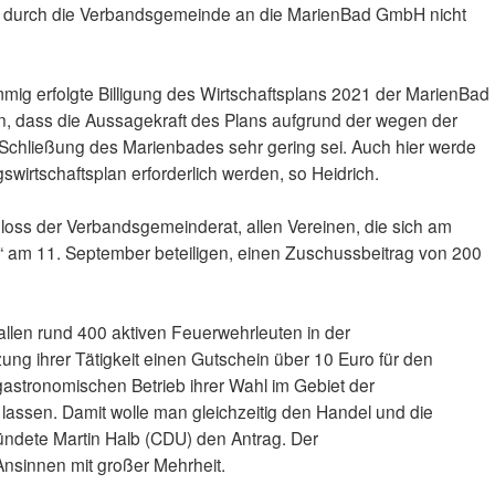
ttel durch die Verbandsgemeinde an die MarienBad GmbH nicht
timmig erfolgte Billigung des Wirtschaftsplans 2021 der MarienBad
, dass die Aussagekraft des Plans aufgrund der wegen der
Schließung des Marienbades sehr gering sei. Auch hier werde
swirtschaftsplan erforderlich werden, so Heidrich.
loss der Verbandsgemeinderat, allen Vereinen, die sich am
g“ am 11. September beteiligen, einen Zuschussbeitrag von 200
allen rund 400 aktiven Feuerwehrleuten in der
g ihrer Tätigkeit einen Gutschein über 10 Euro für den
gastronomischen Betrieb ihrer Wahl im Gebiet der
sen. Damit wolle man gleichzeitig den Handel und die
ündete Martin Halb (CDU) den Antrag. Der
Ansinnen mit großer Mehrheit.