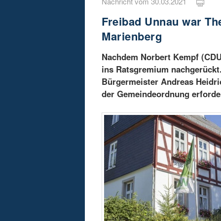
Nachricht vom 30.03.2021
Freibad Unnau war T
Marienberg
Nachdem Norbert Kempf (CDU)
ins Ratsgremium nachgerückt. 
Bürgermeister Andreas Heidri
der Gemeindeordnung erforderl