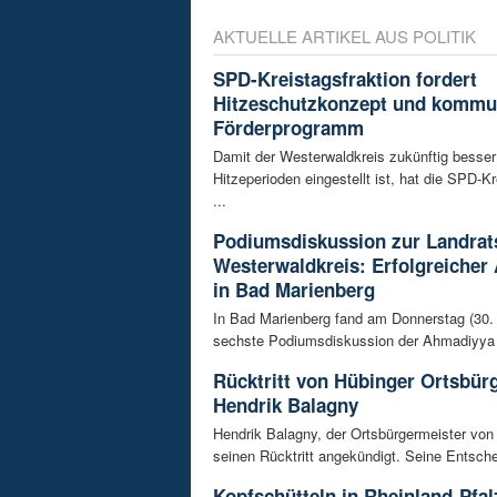
AKTUELLE ARTIKEL AUS POLITIK
SPD-Kreistagsfraktion fordert
Hitzeschutzkonzept und kommu
Förderprogramm
Damit der Westerwaldkreis zukünftig besser
Hitzeperioden eingestellt ist, hat die SPD-Kr
...
Podiumsdiskussion zur Landrat
Westerwaldkreis: Erfolgreicher
in Bad Marienberg
In Bad Marienberg fand am Donnerstag (30. 
sechste Podiumsdiskussion der Ahmadiyya 
Rücktritt von Hübinger Ortsbür
Hendrik Balagny
Hendrik Balagny, der Ortsbürgermeister von
seinen Rücktritt angekündigt. Seine Entsche
Kopfschütteln in Rheinland-Pfal