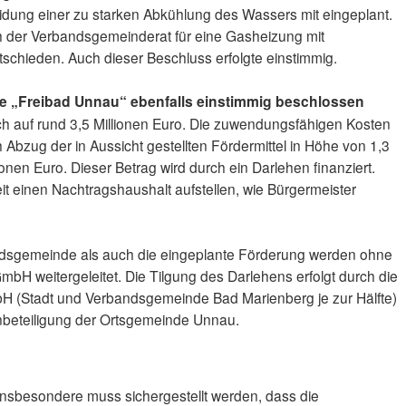
ung einer zu starken Abkühlung des Wassers mit eingeplant.
h der Verbandsgemeinderat für eine Gasheizung mit
tschieden. Auch dieser Beschluss erfolgte einstimmig.
 „Freibad Unnau“ ebenfalls einstimmig beschlossen
h auf rund 3,5 Millionen Euro. Die zuwendungsfähigen Kosten
 Abzug der in Aussicht gestellten Fördermittel in Höhe von 1,3
ionen Euro. Dieser Betrag wird durch ein Darlehen finanziert.
 einen Nachtragshaushalt aufstellen, wie Bürgermeister
ndsgemeinde als auch die eingeplante Förderung werden ohne
bH weitergeleitet. Die Tilgung des Darlehens erfolgt durch die
H (Stadt und Verbandsgemeinde Bad Marienberg je zur Hälfte)
enbeteiligung der Ortsgemeinde Unnau.
 insbesondere muss sichergestellt werden, dass die