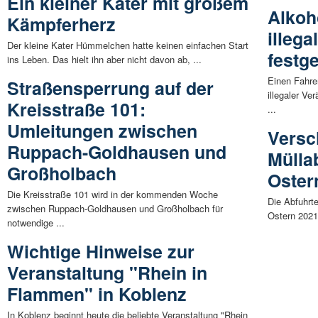
Ein kleiner Kater mit großem
Alkoh
Kämpferherz
illeg
Der kleine Kater Hümmelchen hatte keinen einfachen Start
festge
ins Leben. Das hielt ihn aber nicht davon ab, ...
Einen Fahre
Straßensperrung auf der
illegaler V
Kreisstraße 101:
...
Umleitungen zwischen
Versc
Ruppach-Goldhausen und
Mülla
Großholbach
Oster
Die Kreisstraße 101 wird in der kommenden Woche
Die Abfuhrt
zwischen Ruppach-Goldhausen und Großholbach für
Ostern 2021
notwendige ...
Wichtige Hinweise zur
Veranstaltung "Rhein in
Flammen" in Koblenz
In Koblenz beginnt heute die beliebte Veranstaltung "Rhein