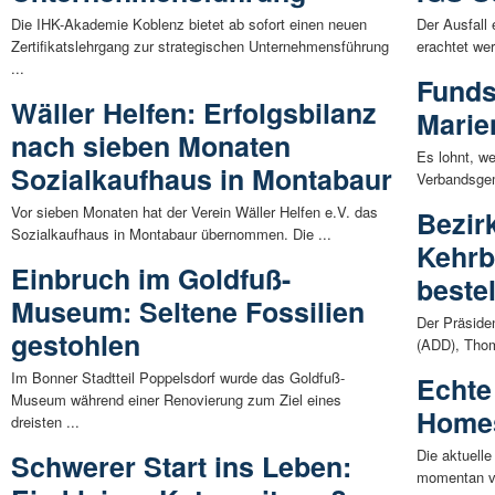
Die IHK-Akademie Koblenz bietet ab sofort einen neuen
Der Ausfall
Zertifikatslehrgang zur strategischen Unternehmensführung
erachtet wer
...
Funds
Wäller Helfen: Erfolgsbilanz
Marie
nach sieben Monaten
Es lohnt, w
Sozialkaufhaus in Montabaur
Verbandsgem
Vor sieben Monaten hat der Verein Wäller Helfen e.V. das
Bezir
Sozialkaufhaus in Montabaur übernommen. Die ...
Kehrb
Einbruch im Goldfuß-
bestel
Museum: Seltene Fossilien
Der Präsiden
gestohlen
(ADD), Thoma
Im Bonner Stadtteil Poppelsdorf wurde das Goldfuß-
Echte
Museum während einer Renovierung zum Ziel eines
Home
dreisten ...
Die aktuell
Schwerer Start ins Leben:
momentan vo