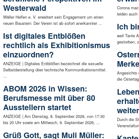
Westerwald
Corona mach
leiden auch
Wäller Helfen e. V. erweitert sein Engagement um einen
neuen Baustein: Der Verein ist ab sofort anerkannter ...
Ich b
Ist digitales Entblößen
weil Tante A
gestorben, z
rechtlich als Exhibitionismus
einzuordnen?
Osterr
Merke
ANZEIGE | Digitales Entblößen bezeichnet die sexuelle
Selbstdarstellung über technische Kommunikationsmittel.
Angesichts 
...
die Ostertag
ABOM 2026 in Wissen:
Leben
Berufsmesse mit über 80
erhal
Ausstellern startet
weite
ANZEIGE | Am Dienstag, 8. September 2026, von 17:30
Durch die S
bis 20 Uhr sowie am Mittwoch, 9. September 2026, ...
Veranstaltu
Grüß Gott, sagt Muli Müller:
Kante