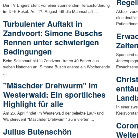
Regel
Der FV Engers steht vor einer spannenden Herausforderung
im DFB-Pokal. Am 17. August tritt die Mannschaft ...
Aktuell ver
eine deutli
Turbulenter Auftakt in
Patient/innen
Zandvoort: Simone Buschs
Erwac
Rennen unter schwierigen
Zeite
Bedingungen
Spannend und
Beim Saisonauftakt in Zandvoort traten 40 Fahrer aus
Jahresprogr
sieben Nationen an. Simone Busch erlebte ein Wochenende
Erwachsenen
...
Chris
"Mäschder Drehwurm" im
enttä
Westerwald: Ein sportliches
Landt
Highlight für alle
In einer zw
Am 26. April findet im Westerwald der beliebte Lauf- und
Kreisvorsta
Wanderevent "Mäschder Drehwurm" zum vierten ...
Coron
Julius Butenschön
Weite