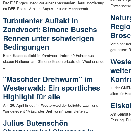
Der FV Engers steht vor einer spannenden Herausforderung
Erwachsenen
im DFB-Pokal. Am 17. August tritt die Mannschaft ...
Natur
Turbulenter Auftakt in
Region
Zandvoort: Simone Buschs
Brosc
Rennen unter schwierigen
Mit einer ne
Bedingungen
gestartete R
Beim Saisonauftakt in Zandvoort traten 40 Fahrer aus
Weste
sieben Nationen an. Simone Busch erlebte ein Wochenende
...
weite
"Mäschder Drehwurm" im
Konfr
Westerwald: Ein sportliches
In der GNTM
alles für He
Highlight für alle
Eiska
Am 26. April findet im Westerwald der beliebte Lauf- und
Wanderevent "Mäschder Drehwurm" zum vierten ...
Am Samstag,
Frühling. Fü
Julius Butenschön