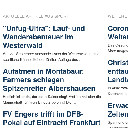
AKTUELLE ARTIKEL AUS SPORT
WEITERE
"Unfug-Ultra": Lauf- und
Coron
Wanderabenteuer im
Weite
Westerwald
Das Gesundh
März insgesa
Am 27. September verwandelt sich der Westerwald in eine
sportliche Bühne. Bei der fünften Auflage des ...
Chris
Aufatmen in Montabaur:
enttä
Farmers schlagen
Landt
Spitzenreiter Albershausen
In einer zw
Kreisvorsta
Endlich ist er da, der erste Saisonsieg! Endlich hat sich die
Mannschaft für ihren Einsatz belohnt! Die ...
Erwac
FV Engers trifft im DFB-
Zeite
Pokal auf Eintracht Frankfurt
Spannend und
Jahresprogr