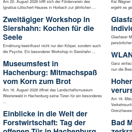
Am 20. August 2026 trifft sich der Förderverein des
Kai Wagner 
Ignatius-Lötschert-Hauses in Horbach zur jährlichen ...
ergeht es g
Zweitägiger Workshop in
Glasf
Siershahn: Kochen für die
indiv
Seele
Glasfaser M
persönliche
Ernährung beeinflusst nicht nur den Körper, sondern auch
die Psyche. Ein besonderer Workshop in Siershahn ...
WLAN 
Museumsfest in
Ganz einfac
nun die Bes
Hachenburg: Mitmachspaß
vom Korn zum Brot
Hohe
verur
Am 16. August 2026 öffnet das Landschaftsmuseum
Westerwald in Hachenburg seine Türen für ein besonderes
Am 16. März
...
Verkehrsunf
Grenzhausen
Einblicke in die Welt der
Forstwirtschaft: Tag der
Bad M
offenen Tür in Hachenburg
zerkr