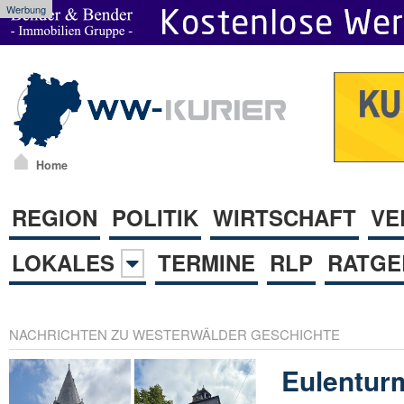
Werbung
Home
REGION
POLITIK
WIRTSCHAFT
VE
LOKALES
TERMINE
RLP
RATGE
NACHRICHTEN ZU WESTERWÄLDER GESCHICHTE
Eulentur