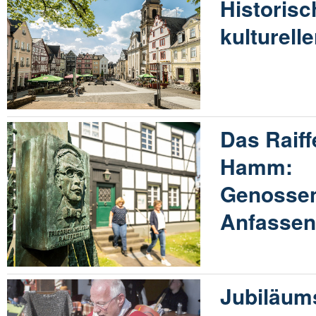
Historis
kulturelle
Das Raif
Hamm:
Genossen
Anfasse
Jubiläums