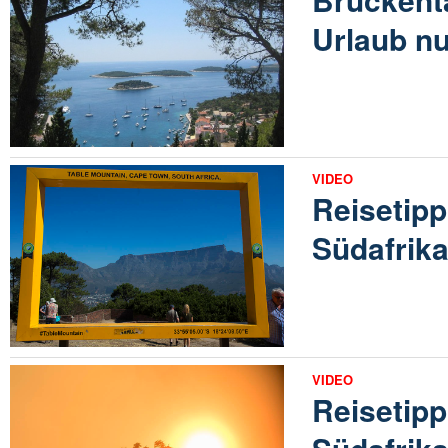
Urlaub n
VIDEO
Reisetip
Südafrikas
VIDEO
Reisetipp