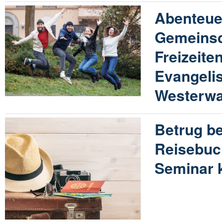
Abenteue
Gemeinsc
Freizeite
Evangeli
Westerwa
Betrug be
Reisebuc
Seminar k