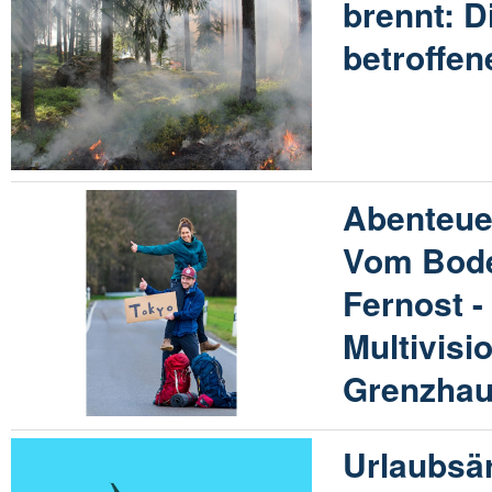
brennt: 
betroffe
Abenteuer
Vom Bod
Fernost -
Multivisi
Grenzha
Urlaubsär