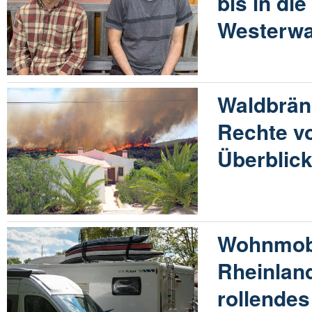
bis in die
Westerwa
Waldbrän
Rechte v
Überblic
Wohnmob
Rheinland
rollendes