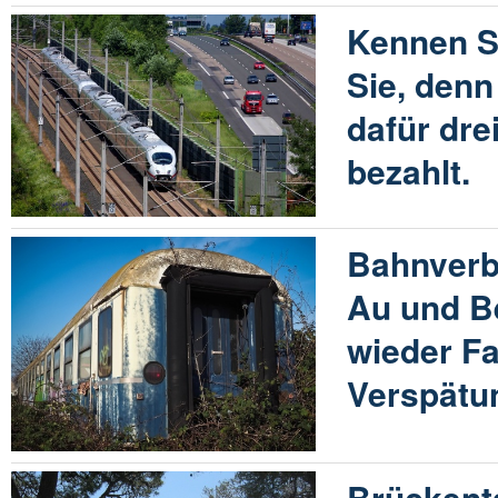
Kennen Si
Sie, denn
dafür dre
bezahlt.
Bahnverb
Au und B
wieder Fa
Verspätu
Brückent