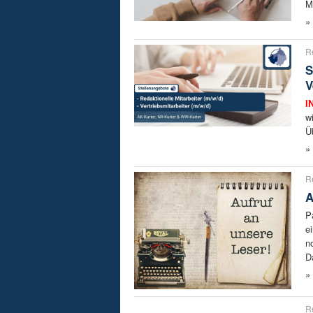
M
»
R
S
V
I
w
Ü
»
R
A
P
e
n
D
»
R