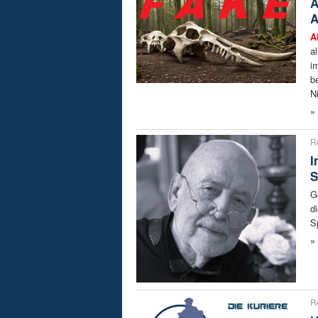
A
A
A
a
i
b
N
»
R
I
S
G
d
S
»
R