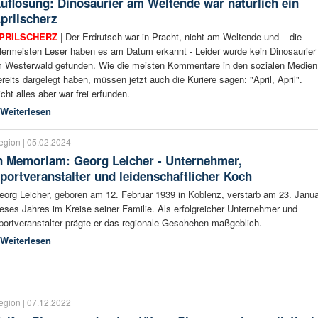
uflösung: Dinosaurier am Weltende war natürlich ein
prilscherz
PRILSCHERZ
| Der Erdrutsch war in Pracht, nicht am Weltende und – die
llermeisten Leser haben es am Datum erkannt - Leider wurde kein Dinosaurier
m Westerwald gefunden. Wie die meisten Kommentare in den sozialen Medien
ereits dargelegt haben, müssen jetzt auch die Kuriere sagen: "April, April".
icht alles aber war frei erfunden.
Weiterlesen
egion | 05.02.2024
n Memoriam: Georg Leicher - Unternehmer,
portveranstalter und leidenschaftlicher Koch
eorg Leicher, geboren am 12. Februar 1939 in Koblenz, verstarb am 23. Janua
ieses Jahres im Kreise seiner Familie. Als erfolgreicher Unternehmer und
portveranstalter prägte er das regionale Geschehen maßgeblich.
Weiterlesen
egion | 07.12.2022