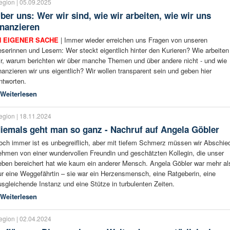
egion | 05.09.2025
ber uns: Wer wir sind, wie wir arbeiten, wie wir uns
inanzieren
N EIGENER SACHE
| Immer wieder erreichen uns Fragen von unseren
eserinnen und Lesern: Wer steckt eigentlich hinter den Kurieren? Wie arbeiten
ir, warum berichten wir über manche Themen und über andere nicht - und wie
inanzieren wir uns eigentlich? Wir wollen transparent sein und geben hier
ntworten.
Weiterlesen
egion | 18.11.2024
iemals geht man so ganz - Nachruf auf Angela Göbler
och immer ist es unbegreiflich, aber mit tiefem Schmerz müssen wir Abschie
ehmen von einer wundervollen Freundin und geschätzten Kollegin, die unser
eben bereichert hat wie kaum ein anderer Mensch. Angela Göbler war mehr al
ur eine Weggefährtin – sie war ein Herzensmensch, eine Ratgeberin, eine
usgleichende Instanz und eine Stütze in turbulenten Zeiten.
Weiterlesen
egion | 02.04.2024