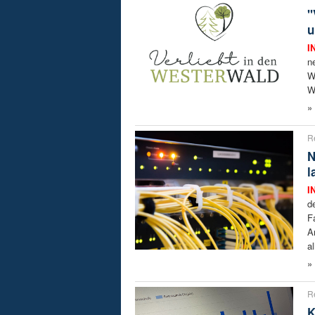
"
u
I
n
W
W
»
R
N
l
I
d
F
A
a
»
R
K