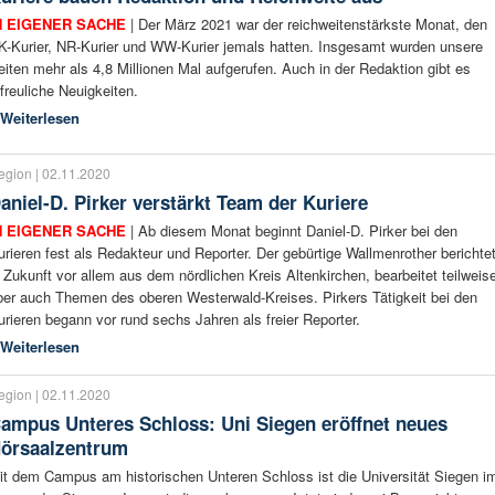
N EIGENER SACHE
| Der März 2021 war der reichweitenstärkste Monat, den
K-Kurier, NR-Kurier und WW-Kurier jemals hatten. Insgesamt wurden unsere
eiten mehr als 4,8 Millionen Mal aufgerufen. Auch in der Redaktion gibt es
rfreuliche Neuigkeiten.
Weiterlesen
egion | 02.11.2020
aniel-D. Pirker verstärkt Team der Kuriere
N EIGENER SACHE
| Ab diesem Monat beginnt Daniel-D. Pirker bei den
urieren fest als Redakteur und Reporter. Der gebürtige Wallmenrother berichte
n Zukunft vor allem aus dem nördlichen Kreis Altenkirchen, bearbeitet teilweis
ber auch Themen des oberen Westerwald-Kreises. Pirkers Tätigkeit bei den
urieren begann vor rund sechs Jahren als freier Reporter.
Weiterlesen
egion | 02.11.2020
ampus Unteres Schloss: Uni Siegen eröffnet neues
örsaalzentrum
it dem Campus am historischen Unteren Schloss ist die Universität Siegen i