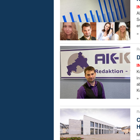
I
A
S
e
»
R
D
I
K
i
a
K
»
R
C
H
M