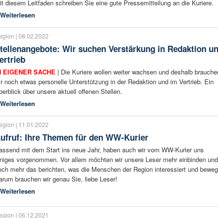
it diesem Leitfaden schreiben Sie eine gute Pressemitteilung an die Kuriere.
Weiterlesen
egion | 08.02.2022
tellenangebote: Wir suchen Verstärkung in Redaktion u
ertrieb
N EIGENER SACHE
| Die Kuriere wollen weiter wachsen und deshalb brauche
ir noch etwas personelle Unterstützung in der Redaktion und im Vertrieb. Ein
berblick über unsere aktuell offenen Stellen.
Weiterlesen
egion | 11.01.2022
ufruf: Ihre Themen für den WW-Kurier
assend mit dem Start ins neue Jahr, haben auch wir vom WW-Kurier uns
iniges vorgenommen. Vor allem möchten wir unsere Leser mehr einbinden und
och mehr das berichten, was die Menschen der Region interessiert und beweg
arum brauchen wir genau Sie, liebe Leser!
Weiterlesen
egion | 06.12.2021