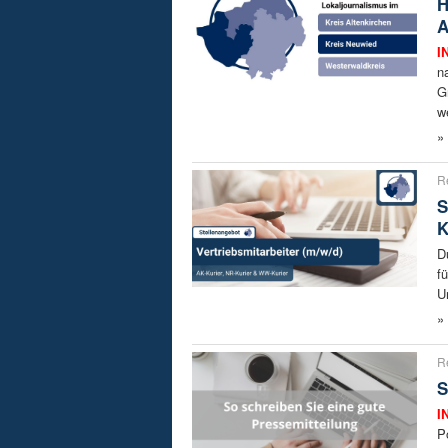
H
A
I
n
G
w
»
R
S
K
D
f
U
»
R
S
I
P