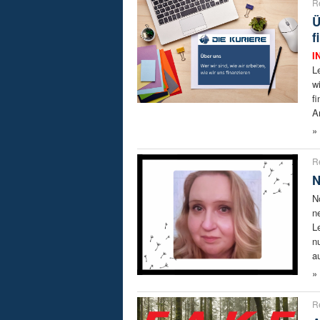
R
Ü
f
I
L
w
f
A
»
R
N
N
n
L
n
a
»
R