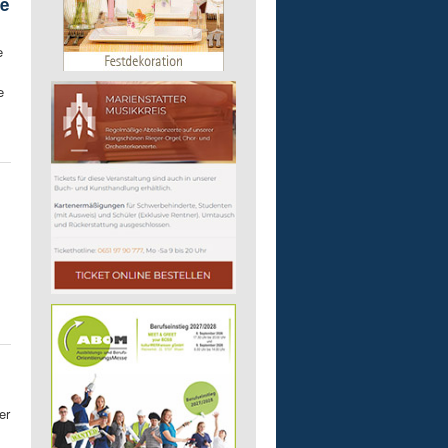
he
e
e
er