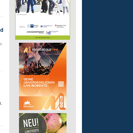
nd
n
t.