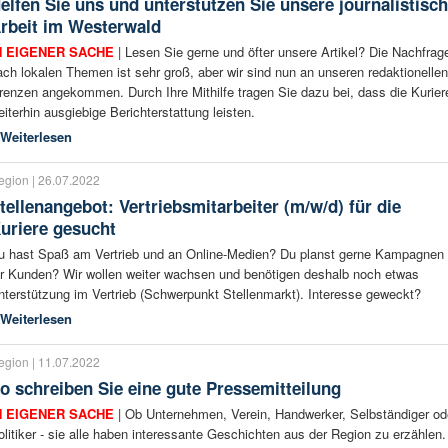
elfen Sie uns und unterstützen Sie unsere journalistisc
rbeit im Westerwald
N EIGENER SACHE
| Lesen Sie gerne und öfter unsere Artikel? Die Nachfrag
ach lokalen Themen ist sehr groß, aber wir sind nun an unseren redaktionellen
renzen angekommen. Durch Ihre Mithilfe tragen Sie dazu bei, dass die Kurier
eiterhin ausgiebige Berichterstattung leisten.
Weiterlesen
egion | 26.07.2022
tellenangebot: Vertriebsmitarbeiter (m/w/d) für die
uriere gesucht
u hast Spaß am Vertrieb und an Online-Medien? Du planst gerne Kampagnen
ür Kunden? Wir wollen weiter wachsen und benötigen deshalb noch etwas
nterstützung im Vertrieb (Schwerpunkt Stellenmarkt). Interesse geweckt?
Weiterlesen
egion | 11.07.2022
o schreiben Sie eine gute Pressemitteilung
N EIGENER SACHE
| Ob Unternehmen, Verein, Handwerker, Selbständiger od
olitiker - sie alle haben interessante Geschichten aus der Region zu erzählen.