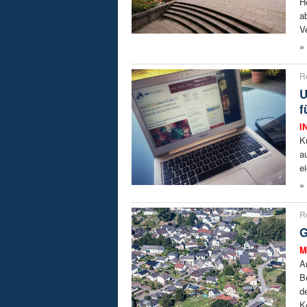
H
a
V
»
R
U
f
I
K
a
e
»
R
G
M
A
B
d
K