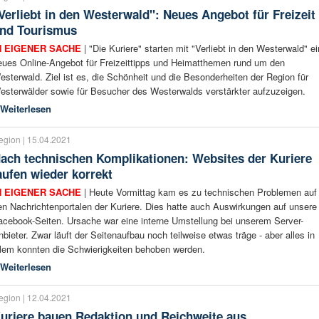
Verliebt in den Westerwald": Neues Angebot für Freizeit
nd Tourismus
N EIGENER SACHE
| "Die Kuriere" starten mit "Verliebt in den Westerwald" ei
eues Online-Angebot für Freizeittipps und Heimatthemen rund um den
esterwald. Ziel ist es, die Schönheit und die Besonderheiten der Region für
esterwälder sowie für Besucher des Westerwalds verstärkter aufzuzeigen.
Weiterlesen
egion | 15.04.2021
ach technischen Komplikationen: Websites der Kuriere
aufen wieder korrekt
N EIGENER SACHE
| Heute Vormittag kam es zu technischen Problemen auf
en Nachrichtenportalen der Kuriere. Dies hatte auch Auswirkungen auf unsere
acebook-Seiten. Ursache war eine interne Umstellung bei unserem Server-
nbieter. Zwar läuft der Seitenaufbau noch teilweise etwas träge - aber alles in
llem konnten die Schwierigkeiten behoben werden.
Weiterlesen
egion | 12.04.2021
uriere bauen Redaktion und Reichweite aus