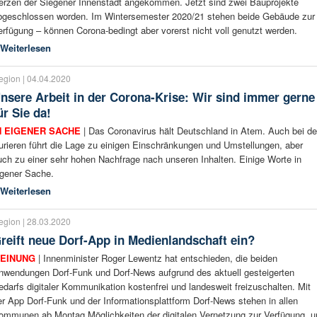
erzen der Siegener Innenstadt angekommen. Jetzt sind zwei Bauprojekte
bgeschlossen worden. Im Wintersemester 2020/21 stehen beide Gebäude zur
erfügung – können Corona-bedingt aber vorerst nicht voll genutzt werden.
Weiterlesen
egion | 04.04.2020
nsere Arbeit in der Corona-Krise: Wir sind immer gerne
ür Sie da!
N EIGENER SACHE
| Das Coronavirus hält Deutschland in Atem. Auch bei d
urieren führt die Lage zu einigen Einschränkungen und Umstellungen, aber
uch zu einer sehr hohen Nachfrage nach unseren Inhalten. Einige Worte in
igener Sache.
Weiterlesen
egion | 28.03.2020
reift neue Dorf-App in Medienlandschaft ein?
EINUNG
| Innenminister Roger Lewentz hat entschieden, die beiden
nwendungen Dorf-Funk und Dorf-News aufgrund des aktuell gesteigerten
edarfs digitaler Kommunikation kostenfrei und landesweit freizuschalten. Mit
er App Dorf-Funk und der Informationsplattform Dorf-News stehen in allen
ommunen ab Montag Möglichkeiten der digitalen Vernetzung zur Verfügung, 