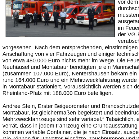
vor dem 
durchsch
mussten 
ausgeta
im Feue
der VG-
verabsch
vorgesehen. Nach dem entsprechenden, einstimmigen 
Anschaffung von vier Fahrzeugen und einiger technisc
von etwa 480.000 Euro nichts mehr im Wege. Die Feue
Neuhäusel und Montabaur benötigten je ein Mannschaf
(zusammen 107.000 Euro), Nentershausen bekam ein 
rund 164.000 Euro und ein Mehrzweckfahrzeug wurde 
in Montabaur stationiert. Voraussichtlich werden sich 
Rheinland-Pfalz mit 188.000 Euro beteiligen.
Andree Stein, Erster Beigeordneter und Brandschutzd
Montabaur, ist gleichermaßen begeistert und beeindruc
Mehrzweckfahrzeuge sind sehr variabel.“ Tatsächlich, e
verrät, dass in jedem Fahrzeug eine Grundausstattung
kommen variable Container, die je nach Einsatz, ausg
Die können für Unwetter-Einsätze, Tauchpumpen und w