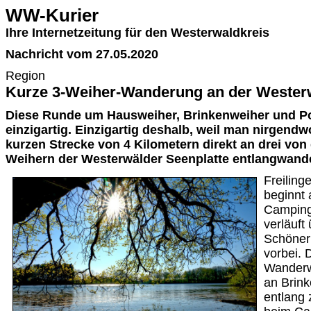
WW-Kurier
Ihre Internetzeitung für den Westerwaldkreis
Nachricht vom 27.05.2020
Region
Kurze 3-Weiher-Wanderung an der Westerw
Diese Runde um Hausweiher, Brinkenweiher und Po
einzigartig. Einzigartig deshalb, weil man nirgendw
kurzen Strecke von 4 Kilometern direkt an drei vo
Weihern der Westerwälder Seenplatte entlangwand
Freilin
beginnt
Campingp
verläuft
Schöner
vorbei. 
Wanderw
an Brink
entlang 