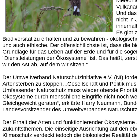
Meteorit
Vulkanau
Und das 
nicht in
innerhal
Es gibt 
Biodiversität zu erhalten und zu bewahren - ökologisc
und auch ethische. Der offensichtlichste ist, dass die bi
Grundlage für das Leben auf der Erde und für die sog
"Dienstleistungen der Ökosysteme" ist. Das heißt, zers
wir den Ast ab, auf dem wir sitzen.“
Der Umweltverband Naturschutzinitiative e.V. (NI) forde
Artensterben zu stoppen. „Gesellschaft und Politik mü
Umfassender Naturschutz muss wieder oberste Prioritä
Ökosysteme durch menschliche Eingriffe nicht noch we
Gleichgewicht geraten“, erklärte Harry Neumann, Bund
Landesvorsitzender des Umweltverbandes Naturschutzini
Der Erhalt der Arten und funktionierender Ökosysteme 
Zukunftsthemen. Die einseitige Ausrichtung auf den ebe
Klimaschutz verdeckt jedoch die biologische Realität 