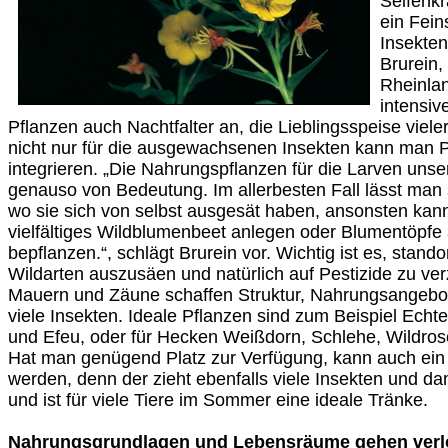
Seifenkr
ein Fein
Insekten
Brurein,
Rheinlan
intensiv
Pflanzen auch Nachtfalter an, die Lieblingsspeise viel
nicht nur für die ausgewachsenen Insekten kann man P
integrieren. „Die Nahrungspflanzen für die Larven unse
genauso von Bedeutung. Im allerbesten Fall lässt man s
wo sie sich von selbst ausgesät haben, ansonsten kan
vielfältiges Wildblumenbeet anlegen oder Blumentöpfe
bepflanzen.“, schlägt Brurein vor. Wichtig ist es, stand
Wildarten auszusäen und natürlich auf Pestizide zu ve
Mauern und Zäune schaffen Struktur, Nahrungsangebot
viele Insekten. Ideale Pflanzen sind zum Beispiel Echt
und Efeu, oder für Hecken Weißdorn, Schlehe, Wildros
Hat man genügend Platz zur Verfügung, kann auch ein 
werden, denn der zieht ebenfalls viele Insekten und d
und ist für viele Tiere im Sommer eine ideale Tränke.
Nahrungsgrundlagen und Lebensräume gehen verl