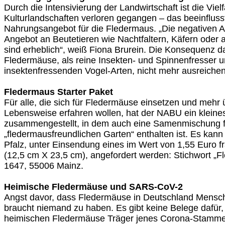
Durch die Intensivierung der Landwirtschaft ist die Vielf
Kulturlandschaften verloren gegangen – das beeinfluss
Nahrungsangebot für die Fledermaus. „Die negativen 
Angebot an Beutetieren wie Nachtfaltern, Käfern oder 
sind erheblich“, weiß Fiona Brurein. Die Konsequenz da
Fledermäuse, als reine Insekten- und Spinnenfresser u
insektenfressenden Vogel-Arten, nicht mehr ausreiche
Fledermaus Starter Paket
Für alle, die sich für Fledermäuse einsetzen und mehr
Lebensweise erfahren wollen, hat der NABU ein kleines
zusammengestellt, in dem auch eine Samenmischung f
„fledermausfreundlichen Garten“ enthalten ist. Es ka
Pfalz, unter Einsendung eines im Wert von 1,55 Euro f
(12,5 cm X 23,5 cm), angefordert werden: Stichwort „F
1647, 55006 Mainz.
Heimische Fledermäuse und SARS-CoV-2
Angst davor, dass Fledermäuse in Deutschland Mensc
braucht niemand zu haben. Es gibt keine Belege dafür,
heimischen Fledermäuse Träger jenes Corona-Stamme