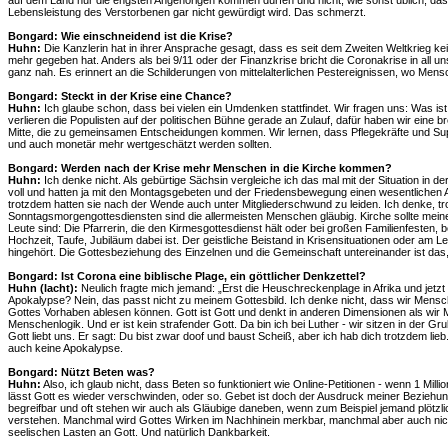
auf dem Land nur die engsten Angehörigen kommen dürfen und nicht, wie sonst üblich, das h
Lebensleistung des Verstorbenen gar nicht gewürdigt wird. Das schmerzt.
Bongard: Wie einschneidend ist die Krise?
Huhn:
Die Kanzlerin hat in ihrer Ansprache gesagt, dass es seit dem Zweiten Weltkrieg ke
mehr gegeben hat. Anders als bei 9/11 oder der Finanzkrise bricht die Coronakrise in all 
ganz nah. Es erinnert an die Schilderungen von mittelalterlichen Pestereignissen, wo Mens
Bongard: Steckt in der Krise eine Chance?
Huhn:
Ich glaube schon, dass bei vielen ein Umdenken stattfindet. Wir fragen uns: Was ist 
verlieren die Populisten auf der politischen Bühne gerade an Zulauf, dafür haben wir eine b
Mitte, die zu gemeinsamen Entscheidungen kommen. Wir lernen, dass Pflegekräfte und Supe
und auch monetär mehr wertgeschätzt werden sollten.
Bongard: Werden nach der Krise mehr Menschen in die Kirche kommen?
Huhn:
Ich denke nicht. Als gebürtige Sächsin vergleiche ich das mal mit der Situation in 
voll und hatten ja mit den Montagsgebeten und der Friedensbewegung einen wesentlichen A
trotzdem hatten sie nach der Wende auch unter Mitgliederschwund zu leiden. Ich denke, tr
Sonntagsmorgengottesdiensten sind die allermeisten Menschen gläubig. Kirche sollte meine
Leute sind: Die Pfarrerin, die den Kirmesgottesdienst hält oder bei großen Familienfesten, 
Hochzeit, Taufe, Jubiläum dabei ist. Der geistliche Beistand in Krisensituationen oder am 
hingehört. Die Gottesbeziehung des Einzelnen und die Gemeinschaft untereinander ist das,
Bongard: Ist Corona eine biblische Plage, ein göttlicher Denkzettel?
Huhn (lacht):
Neulich fragte mich jemand: „Erst die Heuschreckenplage in Afrika und jetzt C
Apokalypse? Nein, das passt nicht zu meinem Gottesbild. Ich denke nicht, dass wir Mens
Gottes Vorhaben ablesen können. Gott ist Gott und denkt in anderen Dimensionen als wir M
Menschenlogik. Und er ist kein strafender Gott. Da bin ich bei Luther - wir sitzen in der Gr
Gott liebt uns. Er sagt: Du bist zwar doof und baust Scheiß, aber ich hab dich trotzdem lie
auch keine Apokalypse.
Bongard: Nützt Beten was?
Huhn:
Also, ich glaub nicht, dass Beten so funktioniert wie Online-Petitionen - wenn 1 Mill
lässt Gott es wieder verschwinden, oder so. Gebet ist doch der Ausdruck meiner Beziehun
begreifbar und oft stehen wir auch als Gläubige daneben, wenn zum Beispiel jemand plötzlic
verstehen. Manchmal wird Gottes Wirken im Nachhinein merkbar, manchmal aber auch nic
seelischen Lasten an Gott. Und natürlich Dankbarkeit.