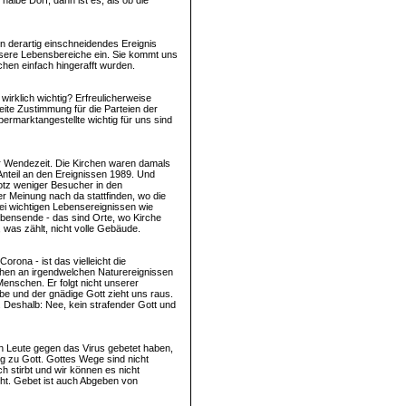
albe Dorf, dann ist es, als ob die
in derartig einschneidendes Ereignis
unsere Lebensbereiche ein. Sie kommt uns
chen einfach hingerafft wurden.
wirklich wichtig? Erfreulicherweise
reite Zustimmung für die Parteien der
rmarktangestellte wichtig für uns sind
der Wendezeit. Die Kirchen waren damals
nteil an den Ereignissen 1989. Und
otz weniger Besucher in den
r Meinung nach da stattfinden, wo die
bei wichtigen Lebensereignissen wie
Lebensende - das sind Orte, wo Kirche
 was zählt, nicht volle Gebäude.
orona - ist das vielleicht die
chen an irgendwelchen Naturereignissen
enschen. Er folgt nicht unserer
ube und der gnädige Gott zieht uns raus.
b. Deshalb: Nee, kein strafender Gott und
ion Leute gegen das Virus gebetet haben,
g zu Gott. Gottes Wege sind nicht
h stirbt und wir können es nicht
ht. Gebet ist auch Abgeben von