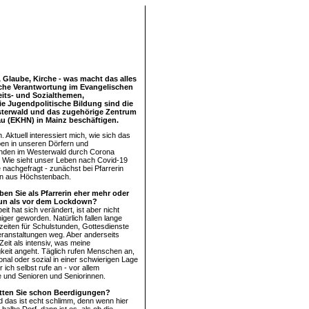
Glaube, Kirche - was macht das alles
iche Verantwortung im Evangelischen
eits- und Sozialthemen,
e Jugendpolitische Bildung sind die
esterwald und das zugehörige Zentrum
au (EKHN) in Mainz beschäftigen.
Aktuell interessiert mich, wie sich das
n in unseren Dörfern und
nden im Westerwald durch Corona
. Wie sieht unser Leben nach Covid-19
 nachgefragt - zunächst bei Pfarrerin
hn aus Höchstenbach.
en Sie als Pfarrerin eher mehr oder
tun als vor dem Lockdown?
eit hat sich verändert, ist aber nicht
iger geworden. Natürlich fallen lange
zeiten für Schulstunden, Gottesdienste
ranstaltungen weg. Aber anderseits
 Zeit als intensiv, was meine
gkeit angeht. Täglich rufen Menschen an,
onal oder sozial in einer schwierigen Lage
 ich selbst rufe an - vor allem
e und Senioren und Seniorinnen.
tten Sie schon Beerdigungen?
d das ist echt schlimm, denn wenn hier