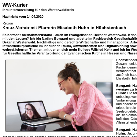
WW-Kurier
Ihre Internetzeitung für den Westerwaldkreis
Nachricht vom 14.04.2020
Region
Kreuz-Verhör mit Pfarrerin Elisabeth Huhn in Höchstenbach
Es herrscht Ausnahmezustand - auch im Evangelischen Dekanat Westerwald. Krise, 
mit den Leuten? Ich bin Nadine Bongard und arbeite im Fachbereich Gesellschaftl
Dekanat Westerwald. Nachhaltige und gerechte Wirtschafts- und Finanzpolitik, Arb
Infrastrukturprobleme im ländlichen Raum, Umweltthemen und Digitalisierung sowi
weitgefächerten Themen, mit denen sich mein Kollege Wilfried Kehr und ich im W
für Gesellschaftliche Verantwortung der Evangelischen Kirche in Hessen und Nass
Höchstenbach. 
Zusammenlebe
Kirchengemei
verändert hat
aus? Ich habe
Elisabeth Hu
Bongard: Hab
weniger zu 
Huhn:
Die Arb
unbedingt wen
Vorbereitungs
und andere Ve
erlebe ich die
Seelsorgetäti
die sich emoti
befinden. Oder
Alleinstehend
Bongard: Ha
Huhn:
Ja, un