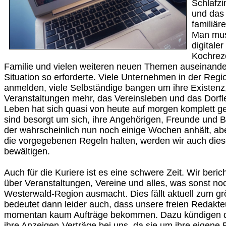
Schlafz
und da
familiär
Man muss
digitale
Kochreze
Familie und vielen weiteren neuen Themen auseinander
Situation so erforderte. Viele Unternehmen in der Reg
anmelden, viele Selbständige bangen um ihre Existenz,
Veranstaltungen mehr, das Vereinsleben und das Dorfl
Leben hat sich quasi von heute auf morgen komplett 
sind besorgt um sich, ihre Angehörigen, Freunde und 
der wahrscheinlich nun noch einige Wochen anhält, abe
die vorgegebenen Regeln halten, werden wir auch die
bewältigen.
Auch für die Kuriere ist es eine schwere Zeit. Wir beri
über Veranstaltungen, Vereine und alles, was sonst noc
Westerwald-Region ausmacht. Dies fällt aktuell zum gr
bedeutet dann leider auch, dass unsere freien Redakt
momentan kaum Aufträge bekommen. Dazu kündigen d
ihre Anzeigen-Verträge bei uns, da sie um ihre eigene