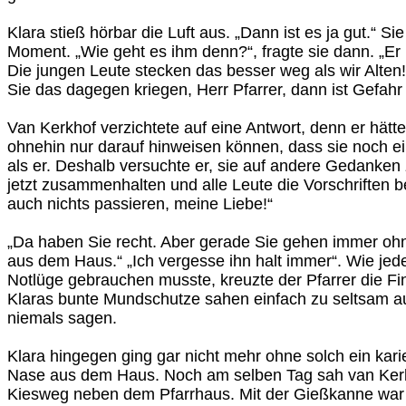
Klara stieß hörbar die Luft aus. „Dann ist es ja gut.“ S
Moment. „Wie geht es ihm denn?“, fragte sie dann. „E
Die jungen Leute stecken das besser weg als wir Alten!
Sie das dagegen kriegen, Herr Pfarrer, dann ist Gefahr
Van Kerkhof verzichtete auf eine Antwort, denn er hätt
ohnehin nur darauf hinweisen können, dass sie noch ei
als er. Deshalb versuchte er, sie auf andere Gedanken
jetzt zusammenhalten und alle Leute die Vorschriften b
auch nichts passieren, meine Liebe!“
„Da haben Sie recht. Aber gerade Sie gehen immer o
aus dem Haus.“ „Ich vergesse ihn halt immer“. Wie jed
Notlüge gebrauchen musste, kreuzte der Pfarrer die Fi
Klaras bunte Mundschutze sahen einfach zu seltsam aus
niemals sagen.
Klara hingegen ging gar nicht mehr ohne solch ein kari
Nase aus dem Haus. Noch am selben Tag sah van Kerk
Kiesweg neben dem Pfarrhaus. Mit der Gießkanne war s