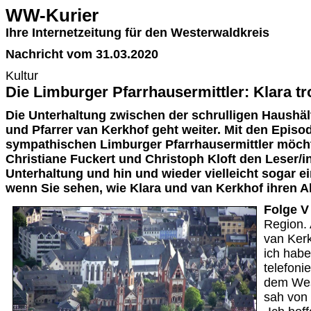
WW-Kurier
Ihre Internetzeitung für den Westerwaldkreis
Nachricht vom 31.03.2020
Kultur
Die Limburger Pfarrhausermittler: Klara tro
Die Unterhaltung zwischen der schrulligen Haushäl
und Pfarrer van Kerkhof geht weiter. Mit den Episo
sympathischen Limburger Pfarrhausermittler möch
Christiane Fuckert und Christoph Kloft den Leser/i
Unterhaltung und hin und wieder vielleicht sogar e
wenn Sie sehen, wie Klara und van Kerkhof ihren Al
Folge V
Region. 
van Kerk
ich habe
telefoni
dem Wes
sah von 