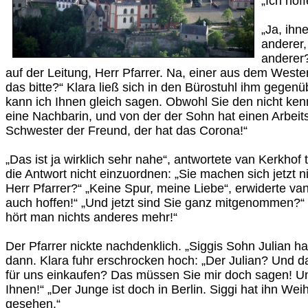
„Ich hof
„Ja, ihn
anderer,
anderer?
auf der Leitung, Herr Pfarrer. Na, einer aus dem Weste
das bitte?“ Klara ließ sich in den Bürostuhl ihm gegenü
kann ich Ihnen gleich sagen. Obwohl Sie den nicht kenn
eine Nachbarin, und von der der Sohn hat einen Arbeit
Schwester der Freund, der hat das Corona!“
„Das ist ja wirklich sehr nahe“, antwortete van Kerkhof 
die Antwort nicht einzuordnen: „Sie machen sich jetzt ni
Herr Pfarrer?“ „Keine Spur, meine Liebe“, erwiderte van
auch hoffen!“ „Und jetzt sind Sie ganz mitgenommen?“ „
hört man nichts anderes mehr!“
Der Pfarrer nickte nachdenklich. „Siggis Sohn Julian ha
dann. Klara fuhr erschrocken hoch: „Der Julian? Und d
für uns einkaufen? Das müssen Sie mir doch sagen! Un
Ihnen!“ „Der Junge ist doch in Berlin. Siggi hat ihn We
gesehen.“