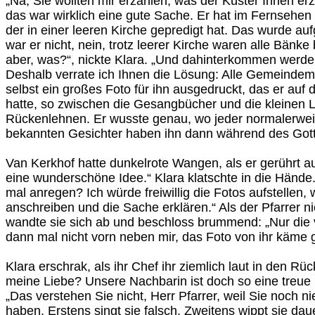
„Na, Sie wollten mir erzählen, was der Küster Ihnen erz
das war wirklich eine gute Sache. Er hat im Fernsehen
der in einer leeren Kirche gepredigt hat. Das wurde a
war er nicht, nein, trotz leerer Kirche waren alle Bänke
aber, was?“, nickte Klara. „Und dahinterkommen werde
Deshalb verrate ich Ihnen die Lösung: Alle Gemeindemi
selbst ein großes Foto für ihn ausgedruckt, das er auf
hatte, so zwischen die Gesangbücher und die kleinen L
Rückenlehnen. Er wusste genau, wo jeder normalerweis
bekannten Gesichter haben ihn dann während des Gott
Van Kerkhof hatte dunkelrote Wangen, als er gerührt au
eine wunderschöne Idee.“ Klara klatschte in die Hände.
mal anregen? Ich würde freiwillig die Fotos aufstellen, 
anschreiben und die Sache erklären.“ Als der Pfarrer ni
wandte sie sich ab und beschloss brummend: „Nur die
dann mal nicht vorn neben mir, das Foto von ihr käme g
Klara erschrak, als ihr Chef ihr ziemlich laut in den R
meine Liebe? Unsere Nachbarin ist doch so eine treue
„Das verstehen Sie nicht, Herr Pfarrer, weil Sie noch n
haben. Erstens singt sie falsch. Zweitens wippt sie d