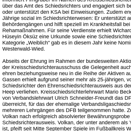
über das Amt des Schiedsrichters und engagiert sich 
oder unterstützt den KSA bei Einweisungen. Zudem eng
Jährige sozial im Schiedsrichterwesen: Er unterstützt
Behördengängen und hilft speziell im Krankheitsfall b
Rehamaßnahmen. Für seine Verdienste erhielt Wichar
Hüseyin Öksüz eine Urkunde sowie eine Schiedsrichter
Kategorie „Weiblich" gab es in diesem Jahr keine Nomin
Westerwald-Wied.
Abseits der Ehrung im Rahmen der bundesweiten Aktion
der Kreisschiedsrichterausschuss die Gelegenheit auch
ehren beziehungsweise neu in die Reihe der Aktiven 
Gassen erhielt aufgrund seiner mehr als 25-jährigen, vor
Schiedsrichter den Ehrenschiedsrichterausweis aus d
Heep verliehen. Kreisschiedsrichterlehrwart Mario Be
von Verbandslehrwart Ulrich Schneider-Freundt das DFB
überreicht, für das der ehemalige Verbandsligaschieds
mehreren Lehrgängen des DFB teilgenommen hatte. Z
Volkan nach erfolgreich absolvierter Bewährungsprobe s
Schiedsrichterausweis. Volkan, der unter anderem als 
ist, pfeift seit Mitte September Spiele im Fußballkreis