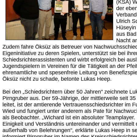
(KSA) W
der eben
Verbands
Ulrich S
Hüseyin
aus Bad
Nacht an
Zudem fahre Öksüz als Betreuer von Nachwuchsschieds
Eigeninitiative zu deren Spielen, unterstützt sie bei ihr
Schiedsrichterassistenten und wirbt erfolgreich bei au
Jugendspielern in Vereinen für die Tätigkeit an der Pfei
ehrenamtliche und spesenfreie Leitung von Benefizspie
Öksüz nicht zu schade, betonte Lukas Heep.
Bei den „Schiedsrichtern über 50 Jahren" zeichnete L
Pirngruber aus. Der 59-Jährige, der mittlerweile seit 3
leitet, ist der amtierende Vertrauensschiedsrichter im 
Wied und fungiert unter anderem als Pate für Nachwuc
als Beobachter. „Wichard ist ein absoluter Teamplayer. E
Einigkeit und Verständnis untereinander und vermittelt
außerhalb von Belehrungen", erklärte Lukas Heep in se
informiert Pirngruber im Namen des Kreisschiedsricht