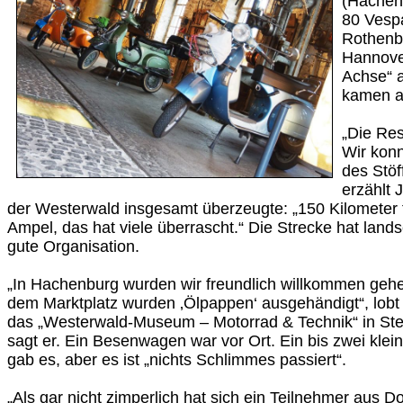
(Hachenbu
80 Vesp
Rothenb
Hannover
Achse“ 
kamen a
„Die Res
Wir kon
des Stöf
erzählt 
der Westerwald insgesamt überzeugte: „150 Kilometer
Ampel, das hat viele überrascht.“ Die Strecke hat lands
gute Organisation.
„In Hachenburg wurden wir freundlich willkommen gehe
dem Marktplatz wurden ‚Ölpappen‘ ausgehändigt“, lobt
das „Westerwald-Museum – Motorrad & Technik“ in Ste
sagt er. Ein Besenwagen war vor Ort. Ein bis zwei klei
gab es, aber es ist „nichts Schlimmes passiert“.
„Als gar nicht zimperlich hat sich ein Teilnehmer aus