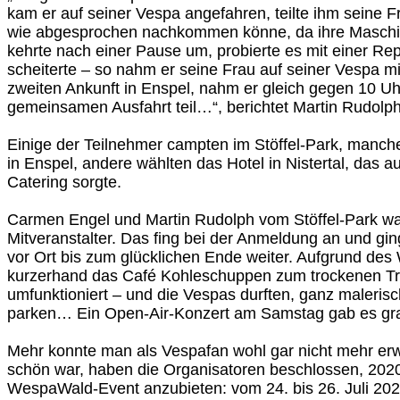
kam er auf seiner Vespa angefahren, teilte ihm seine Fr
wie abgesprochen nachkommen könne, da ihre Maschin
kehrte nach einer Pause um, probierte es mit einer Rep
scheiterte – so nahm er seine Frau auf seiner Vespa mi
zweiten Ankunft in Enspel, nahm er gleich gegen 10 Uh
gemeinsamen Ausfahrt teil…“, berichtet Martin Rudolph 
Einige der Teilnehmer campten im Stöffel-Park, manc
in Enspel, andere wählten das Hotel in Nistertal, das a
Catering sorgte.
Carmen Engel und Martin Rudolph vom Stöffel-Park war
Mitveranstalter. Das fing bei der Anmeldung an und gin
vor Ort bis zum glücklichen Ende weiter. Aufgrund des
kurzerhand das Café Kohleschuppen zum trockenen Tref
umfunktioniert – und die Vespas durften, ganz malerisc
parken… Ein Open-Air-Konzert am Samstag gab es gra
Mehr konnte man als Vespafan wohl gar nicht mehr erwa
schön war, haben die Organisatoren beschlossen, 202
WespaWald-Event anzubieten: vom 24. bis 26. Juli 20