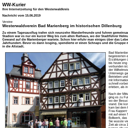
WW-Kurier
Ihre Internetzeitung für den Westerwaldkreis
Nachricht vom 15.06.2019
Vereine
Westerwaldverein Bad Marienberg im historischen Dillenburg
Zu einem Tagesausflug trafen sich neunzehn Wanderfreunde und fuhren gemeinsa
Stadion war es nur ein kurzer Weg bis zum alten Rathaus, wo der Stadtführer Helm
Gewand auf die Marienberger wartete. Schon hier erfuhr man einiges über das Lebe
Jahrhundert. Bevor es dann losging, spendierte er einen Schnaps und die Gruppe 
in die Altstadt.
Bad Marienbe
begeisterten 
Erzählungen ü
bis heute eng
verbunden ist
der Wilhelmst
Unterwegs ga
Betrieben und 
mit Informatio
schnell vorbei
erleben, als i
Nach der Mitta
ging es zu Fu
wo der Besuc
stand. Die ko
kam bei dem 
Frau Kappert
mit auf einen
Bollwerk, das 
Sie wusste vi
Zeit ab circa