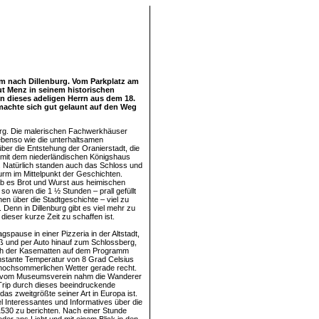
m nach Dillenburg. Vom Parkplatz am
ut Menz in seinem historischen
n dieses adeligen Herrn aus dem 18.
machte sich gut gelaunt auf den Weg
rg. Die malerischen Fachwerkhäuser
ebenso wie die unterhaltsamen
ber die Entstehung der Oranierstadt, die
 mit dem niederländischen Königshaus
. Natürlich standen auch das Schloss und
urm im Mittelpunkt der Geschichten.
b es Brot und Wurst aus heimischen
so waren die 1 ½ Stunden – prall gefüllt
nen über die Stadtgeschichte – viel zu
. Denn in Dillenburg gibt es viel mehr zu
n dieser kurze Zeit zu schaffen ist.
gspause in einer Pizzeria in der Altstadt,
ß und per Auto hinauf zum Schlossberg,
h der Kasematten auf dem Programm
nstante Temperatur von 8 Grad Celsius
hochsommerlichen Wetter gerade recht.
 vom Museumsverein nahm die Wanderer
 Trip durch dieses beeindruckende
das zweitgrößte seiner Art in Europa ist.
el Interessantes und Informatives über die
 1530 zu berichten. Nach einer Stunde