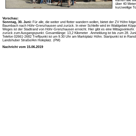
kamen alle wie
über 40 Meter
kurzweilige To
Vorschau:
Sonntag, 30. Juni:
Für alle, die weiter und flotter wandern wollen, bietet der ZV Höhn f
Baumbach nach Höhr-Grenzhausen und zurück. In einer Schleife wird im Waldgebiet Köppe
Weges ist der Stadtrand von Höhr-Grenzhausen erreicht. Hier gibt es eine Mittagseinkehr. D
zurück zum Ausgangspunkt. Gesamtlänge: 13,2 Kilometer . Anmeldung ist bis zum 28. Juni 
Telefon 02661-2682 Treffpunkt ist um 9.30 Uhr am Marktplatz Höhn. Startpunkt ist in Ra
Landshuber Straße/Am Holeplatz. (PM)
Nachricht vom 15.06.2019