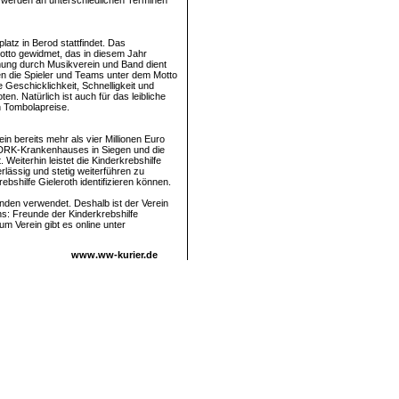
nd werden an unterschiedlichen Terminen
atz in Berod stattfindet. Das
otto gewidmet, das in diesem Jahr
mung durch Musikverein und Band dient
en die Spieler und Teams unter dem Motto
Geschicklichkeit, Schnelligkeit und
. Natürlich ist auch für das leibliche
n Tombolapreise.
n bereits mehr als vier Millionen Euro
s DRK-Krankenhauses in Siegen und die
 Weiterhin leistet die Kinderkrebshilfe
rlässig und stetig weiterführen zu
ebshilfe Gieleroth identifizieren können.
nden verwendet. Deshalb ist der Verein
: Freunde der Kinderkrebshilfe
 Verein gibt es online unter
www.ww-kurier.de