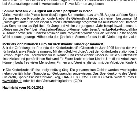
sind ab dem 6. Juni bei den Vorstandsmitgliedern sowie in Vorverkaufsstellen erhältlich u
bei Veranstaltungen und in verschiedenen Rewe-Märkten angeboten.
Sommerfest am 25. August auf dem Sportplatz in Berod
Verlost werden die Preise beim diesjährigen Sommerfest, das am 25. August auf dem Sportpl
Sommerfest der Freunde der Kinderkrebshilfe Gieleroth ist jedes Jahr einem bestimmten M
„Nostalgie“ lautet. Neben einem bunten Unterhaltungsprogramm mit musikalischer Umrah
das Sommerfest als Spielfest für Jung und Alt. Im vergangenen Jahr beispielsweise musst
„Reise um die Welt“ beim Australien-Känguru-Rennen oder beim Amerika-Fake-Football ihre 
Ausdauer beweisen. Kinderschminken und Ponyreiten wurden für die kleinen Gäste angeboten
Wohl bestens gesorgt. Höhepunkt des jährlichen Sommerfestes ist die Verlosung der viele
Mehr als vier Millionen Euro für krebskranke Kinder gesammelt
Seit der Gründung der Freunde der Kinderkrebshilfe Gieleroth im Jahr 1995 konnte der Verei
für krebskranke Kinder sammeln. Mit dem Geld wird die Arbeit der Kinderkrebsstation de
Station Peiper, ein Elternverein für leukämie- und krebskranke Kinder in Gießen, unterstützt.
finanziellen und persönlichen Beistand für Eltern krebskranker Kinder. Um diese Arbeit zuve
können, bedarf es vieler Menschen, Firmen und Vereine, die sich mit der Arbeit der Kinderkr
►Die Kinderkrebshilfe ist uneigennützig tätig. Die gesammelten Gelder werden zweckgebu
neben der jährlichen Tombola auf Geldspenden angewiesen. Das Spendenkonto des Vereins
Gieleroth, Sparkasse Westerwald-Sieg, IBAN: DE83573510300100063494. Weitere Infos zum
www.kkhg.de
oder bei den Vorstandmitgliedern. (GRI)
Nachricht vom 02.06.2019