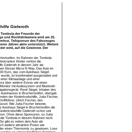
hilfe Gieleroth
n Tombola der Freunde der
age und Rückfahrkamera wird am 25.
erlost. Teilsponsor des Fahrzeuges
eren Jahren aktiv unterstützt. Weitere
det wird, auf die Gewinner. Der
chertseifen. Im Rahmen der Tombola
bskranker Kinder verlost die
fe Gieleroth in diesem Jahr als
nen Nissan Micra N-Way. Das Auto im
00 Euro, das vom Autohaus Siegel
 wurde, ist komfortabel ausgestattet und
 einer Klimaanlage und einer
a über weitere Extras wie einen
onitor mit Audiosystem und Bluetooth
igationsgerät. René Siegel, Inhaber des
 Autohauses in Bruchertseifen, übergab
enden der Kinderkrebshilfe, Jutta Fischer,
riftführer, Ulrich Fischer, den
ssel. Wie Jutta Fischer betonte,
s Autohaus Siegel in Bruchertseifen die
inderkrebshilfe Gieleroth schon seit
ren. Ohne diese Sponsoren, so Jutta
 die Tombola in diesem Rahmen nicht
 So gibt es neben dem Auto als
ch weitere attraktive Preise wie
 oder einen Thermomix zu gewinnen. Lose