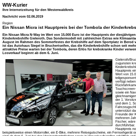
WW-Kurier
Ihre Internetzeitung für den Westerwaldkreis
Nachricht vom 02.06.2019
Region
Ein Nissan Micra ist Hauptpreis bei der Tombola der Kinderkrebs
Ein Nissan Micra N-Way im Wert von 15.000 Euro ist der Hauptpreis der diesjährige
Kinderkrebshilfe Gieleroth. Das Sondermodell mit zahlreichen Extras wie Klimaanl
August im Rahmen des Sommerfestes der Krebshilfe auf dem Sportplatz in Berod v
ist das Autohaus Siegel in Bruchertseifen, das die Kinderkrebshilfe schon seit mehr
attraktive Preise warten bei der Tombola, deren Erlös für krebskranke Kinder verwen
Losverkauf beginnt ab dem 6. Juni.
Gieleroth/Bru
zugunsten kre
Kinderkrebshil
Hauptpreis ei
Wert von 15.0
teilgesponsert
verfügt neben
Rückfahrkamer
Touchscreen-M
sowie ein Nav
gleichnamigen
der 1. Vorsitz
und dem 1. Sch
Fahrzeugschlü
unterstützt da
Freunde der K
mehreren Jah
Fischer, wäre
durchführbar.
Hauptpreis no
beispielsweise einen Motorroller, ein E-Bike, mehrere Reisegutscheine, ein Fernsehgerät