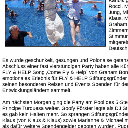
Karibik 
Rocci, M
Jung, Mi
Klaus, M
Graham 
Zimmerm
Stimmun
mitgerei
Deutschl
Es wurde geschunkelt, gesungen und Polonaise getan
Abschluss einer fast vierstündigen Party haben alle K
FLY & HELP Song ‚Come Fly & Help` von Graham Bon
emotionales Erlebnis für FLY & HELP Stiftungsgründer
seinen besonderen Reisen und Events Spenden für de
Entwicklungsländern sammelt.
Am nächsten Morgen ging die Party am Pool des 5-Ste
Principe Turquesa weiter. Goofy Förster legte als DJ 
es gab kein Halten mehr. So sprangen Stiftungsgründe
Klaus (von Klaus & Klaus) sowie Marianne & Michael mi
als dafür weitere Spendengelder geboten wurden. Pude