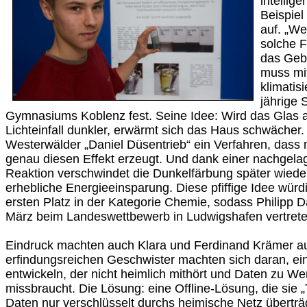
intellig
Beispie
auf. „W
solche F
das Geb
muss mi
klimatisi
jährige 
Gymnasiums Koblenz fest. Seine Idee: Wird das Glas 
Lichteinfall dunkler, erwärmt sich das Haus schwächer.
Westerwälder „Daniel Düsentrieb“ ein Verfahren, dass m
genau diesen Effekt erzeugt. Und dank einer nachgel
Reaktion verschwindet die Dunkelfärbung später wiede
erhebliche Energieeinsparung. Diese pfiffige Idee würd
ersten Platz in der Kategorie Chemie, sodass Philipp 
März beim Landeswettbewerb in Ludwigshafen vertrete
Eindruck machten auch Klara und Ferdinand Krämer au
erfindungsreichen Geschwister machten sich daran, ei
entwickeln, der nicht heimlich mithört und Daten zu 
missbraucht. Die Lösung: eine Offline-Lösung, die sie 
Daten nur verschlüsselt durchs heimische Netz übert