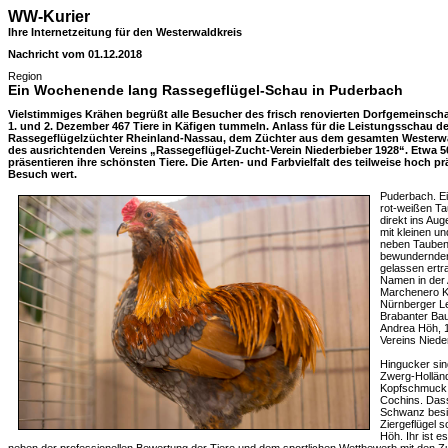
WW-Kurier
Ihre Internetzeitung für den Westerwaldkreis
Nachricht vom 01.12.2018
Region
Ein Wochenende lang Rassegeflügel-Schau in Puderbach
Vielstimmiges Krähen begrüßt alle Besucher des frisch renovierten Dorfgemeinsch
1. und 2. Dezember 467 Tiere in Käfigen tummeln. Anlass für die Leistungsschau d
Rassegeflügelzüchter Rheinland-Nassau, dem Züchter aus dem gesamten Westerwal
des ausrichtenden Vereins „Rassegeflügel-Zucht-Verein Niederbieber 1928“. Etwa 5
präsentieren ihre schönsten Tiere. Die Arten- und Farbvielfalt des teilweise hoch p
Besuch wert.
Puderbach. E
rot-weißen Ta
direkt ins Au
mit kleinen u
neben Tauben 
bewundernden
gelassen ertra
Namen in der
Marchenero Kr
Nürnberger Le
Brabanter Bau
Andrea Höh, 1
Vereins Niede
Hingucker sin
Zwerg-Hollän
Kopfschmuck 
Cochins. Dass
Schwanz besi
Ziergeflügel 
Höh. Ihr ist e