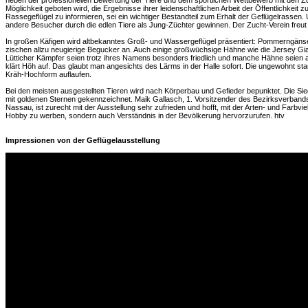
neben der professionellen Bewertung der Tiere und dem sportlichen Wettbewerb mit den Zu
Möglichkeit geboten wird, die Ergebnisse ihrer leidenschaftlichen Arbeit der Öffentlichkeit zu
Rassegeflügel zu informieren, sei ein wichtiger Bestandteil zum Erhalt der Geflügelrassen. U
andere Besucher durch die edlen Tiere als Jung-Züchter gewinnen. Der Zucht-Verein freu
In großen Käfigen wird altbekanntes Groß- und Wassergeflügel präsentiert: Pommerngä
zischen allzu neugierige Begucker an. Auch einige großwüchsige Hähne wie die Jersey Gia
Lütticher Kämpfer seien trotz ihres Namens besonders friedlich und manche Hähne seien 
klärt Höh auf. Das glaubt man angesichts des Lärms in der Halle sofort. Die ungewohnt st
Kräh-Hochform auflaufen.
Bei den meisten ausgestellten Tieren wird nach Körperbau und Gefieder bepunktet. Die Si
mit goldenen Sternen gekennzeichnet. Maik Gallasch, 1. Vorsitzender des Bezirksverband
Nassau, ist zurecht mit der Ausstellung sehr zufrieden und hofft, mit der Arten- und Farbvie
Hobby zu werben, sondern auch Verständnis in der Bevölkerung hervorzurufen. htv
Impressionen von der Geflügelausstellung