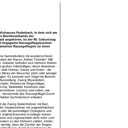
aftshauses Puderbach, in dem sich am
es Bezirksverbands der
d angehören, ist der 90. Geburtstag
0 engagierte Rassegeflügelzüchter
rämierten Rassegeflügels ist einen
ine Sammelvoliere mit wunderschönen
uben der Rasse „Kölner Tümmler“ fällt
ge. Dahinter befinden sich mehrere Reihen
nd großen Gitterkäfigen, deren Bewohner -
viele Hühner, Gänse und Enten - die
 Blicke der Besucher mehr oder weniger
gen. Es tummeln sich Vögel mit illustren
 Ausstellung: Zwerg-Wyandotten,
öpfer, Rheinische Ringschläger,
rche, Bielefelder Kennhuhn oder
ernhühner. Letztere sind selten, wie
. Vorsitzende des Rassegeflügel-Zucht-
rbieber fachmännisch erläutert.
d die Zwerg-Seidenhühner mit Bart,
der Haubenhühner mit ungewöhnlichem
oder die pummeligen Orpingtons und
 original Araucana-Grünleger keinen
tzen und Legewachteln nicht mehr zum
sondern zu den Hühnern zählen, erklärt
s wichtig, dass die Züchter der Region