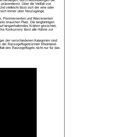
chtkollegen, durch Ausstellungen die
 präsentieren. Über die Vielfalt von
nd vielleicht lässt sich der eine oder
t sich immer über Neuzugänge.
nse, Pommernenten und Warzenenten
nts brauchen Platz. Die langbeinigen
auf langanhaltendes Krähen gezüchtet,
arke Konkurrenz lässt alle Hähne zur
eger der verschiedenen Kategorien sind
s der Rassegeflügelzüchter Rheinland-
lfalt des Rassegeflügels nicht nur für das