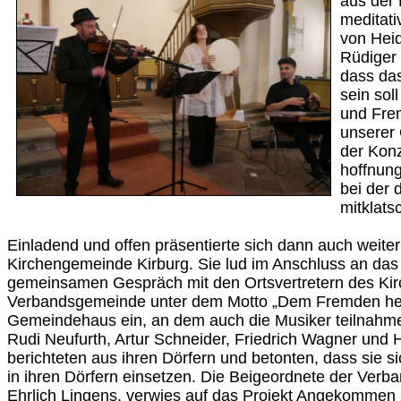
aus der
meditati
von Heid
Rüdiger 
dass das
sein sol
und Frem
unserer 
der Kon
hoffnung
bei der 
mitklats
Einladend und offen präsentierte sich dann auch weiter
Kirchengemeinde Kirburg. Sie lud im Anschluss an das
gemeinsamen Gespräch mit den Ortsvertretern des Kir
Verbandsgemeinde unter dem Motto „Dem Fremden heu
Gemeindehaus ein, an dem auch die Musiker teilnahme
Rudi Neufurth, Artur Schneider, Friedrich Wagner und 
berichteten aus ihren Dörfern und betonten, dass sie sich
in ihren Dörfern einsetzen. Die Beigeordnete der Ver
Ehrlich Lingens, verwies auf das Projekt Angekommen z