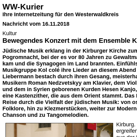
WW-Kurier
Ihre Internetzeitung für den Westerwaldkreis
Nachricht vom 16.11.2018
Kultur
Bewegendes Konzert mit dem Ensemble Ko
Jüdische Musik erklang in der Kirburger Kirche z
Pogromnacht, bei der es vor 80 Jahren zu Gewal
kam und die Synagogen im Land brannten. Einfühls
Musikgruppe Kol colé ihre Lieder an diesem Abend
Liebermann bestach durch ihren Gesang, meisterhaf
Musikern Roman Nedzvetskyy am Klavier, dem Violi
und dem in Syrien geborenen Kurden Hesen Kanjo, 
eine Kastenzither, die aus dem Orient stammt. Das
Reise durch die Vielfalt der jüdischen Musik: von 
Folklore, hin zu Klezmerstücken, weiter zur Moder
Chanson und zu Tangomelodien.
Kirburg.
ergreife