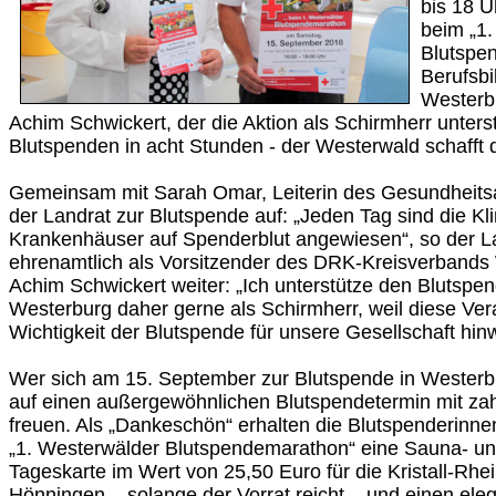
bis 18 U
beim „1
Blutspe
Berufsbi
Westerbu
Achim Schwickert, der die Aktion als Schirmherr unterstü
Blutspenden in acht Stunden - der Westerwald schafft 
Gemeinsam mit Sarah Omar, Leiterin des Gesundheitsa
der Landrat zur Blutspende auf: „Jeden Tag sind die Kl
Krankenhäuser auf Spenderblut angewiesen“, so der La
ehrenamtlich als Vorsitzender des DRK-Kreisverbands
Achim Schwickert weiter: „Ich unterstütze den Blutspe
Westerburg daher gerne als Schirmherr, weil diese Vera
Wichtigkeit der Blutspende für unsere Gesellschaft hi
Wer sich am 15. September zur Blutspende in Westerbur
auf einen außergewöhnlichen Blutspendetermin mit zah
freuen. Als „Dankeschön“ erhalten die Blutspenderinn
„1. Westerwälder Blutspendemarathon“ eine Sauna- 
Tageskarte im Wert von 25,50 Euro für die Kristall-Rh
Hönningen – solange der Vorrat reicht – und einen elega