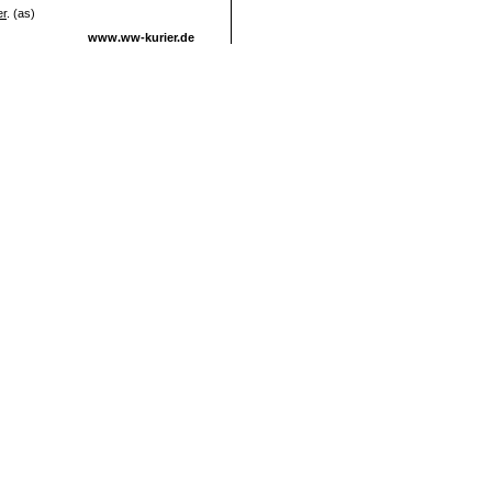
er
. (as)
www.ww-kurier.de