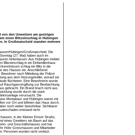
ld von den Unwettern am gestrigen
rem einen Blitzeinschlag in Hübingen
n. In Großmaischeid standen mehrere
usen/Hübingen/Großmaischeid. Die
Sonntag (27. Mai) haben auch im
uren hinterlassen: Aus Hübingen meldet
nen Blitzeinschlag in ein Einfamilienhaus.
kenntnissen schlug ein Blitz in die
age des Hauses ein. Anschließend
 Bewohner nach Mitteilung der Polizei
ung aus dem Heizungskeller, worauf sie
ude flüchteten. Eine Bewohnerin wurde
auf Rauchgasvergiftung zur Beobachtung
us gebracht. Ein Brand brach nicht aus.
icklung wurde durch die stark
lektroanlage verursacht. Die
aus Montabaur und Hübingen waren mit
ften vor Ort und lüfteten das Haus durch.
aber noch weiter bewohnbar. Sichtbarer
udeschaden entstand nicht.
hausen, in der Kleinen Emser Straße,
nd eines Gewitters ein Baum auf das
ohn- und Geschäftshauses und hat
wehr Höhr-Grenzhausen und Mitarbeiter
t. Personen wurden nicht verletzt.