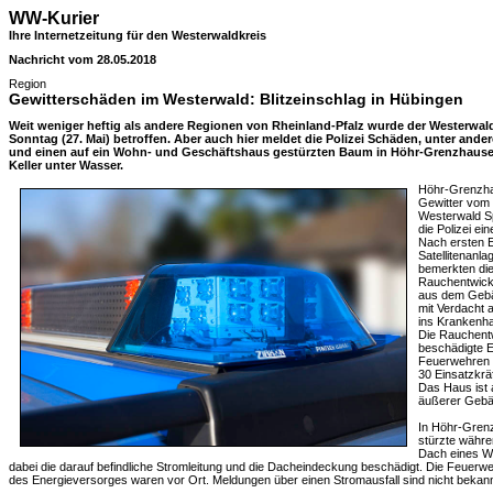
WW-Kurier
Ihre Internetzeitung für den Westerwaldkreis
Nachricht vom 28.05.2018
Region
Gewitterschäden im Westerwald: Blitzeinschlag in Hübingen
Weit weniger heftig als andere Regionen von Rheinland-Pfalz wurde der Westerwa
Sonntag (27. Mai) betroffen. Aber auch hier meldet die Polizei Schäden, unter ande
und einen auf ein Wohn- und Geschäftshaus gestürzten Baum in Höhr-Grenzhause
Keller unter Wasser.
Höhr-Grenzha
Gewitter vom 
Westerwald Sp
die Polizei ei
Nach ersten Er
Satellitenanl
bemerkten die
Rauchentwickl
aus dem Gebä
mit Verdacht 
ins Krankenha
Die Rauchentw
beschädigte E
Feuerwehren 
30 Einsatzkrä
Das Haus ist 
äußerer Gebä
In Höhr-Grenz
stürzte währe
Dach eines W
dabei die darauf befindliche Stromleitung und die Dacheindeckung beschädigt. Die Feuer
des Energieversorges waren vor Ort. Meldungen über einen Stromausfall sind nicht bekann