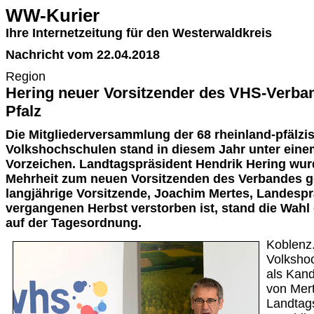
WW-Kurier
Ihre Internetzeitung für den Westerwaldkreis
Nachricht vom 22.04.2018
Region
Hering neuer Vorsitzender des VHS-Verba
Pfalz
Die Mitgliederversammlung der 68 rheinland-pfälzi
Volkshochschulen stand in diesem Jahr unter ein
Vorzeichen. Landtagspräsident Hendrik Hering wu
Mehrheit zum neuen Vorsitzenden des Verbandes 
langjährige Vorsitzende, Joachim Mertes, Landesprä
vergangenen Herbst verstorben ist, stand die Wahl
auf der Tagesordnung.
Koblenz
Volksho
als Kand
von Mer
Landtags