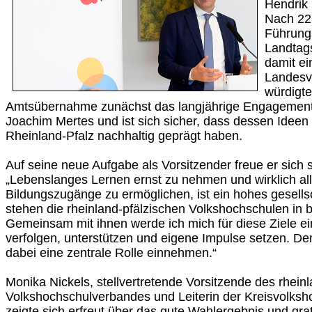
Hendrik 
Nach 22 
Führung
Landtags
damit ei
Landesv
würdigte
Amtsübernahme zunächst das langjährige Engagement
Joachim Mertes und ist sich sicher, dass dessen Ideen
Rheinland-Pfalz nachhaltig geprägt haben.
Auf seine neue Aufgabe als Vorsitzender freue er sich 
„Lebenslanges Lernen ernst zu nehmen und wirklich a
Bildungszugänge zu ermöglichen, ist ein hohes gesellsc
stehen die rheinland-pfälzischen Volkshochschulen i
Gemeinsam mit ihnen werde ich mich für diese Ziele ein
verfolgen, unterstützen und eigene Impulse setzen. De
dabei eine zentrale Rolle einnehmen.“
Monika Nickels, stellvertretende Vorsitzende des rhein
Volkshochschulverbandes und Leiterin der Kreisvolks
zeigte sich erfreut über das gute Wahlergebnis und gra