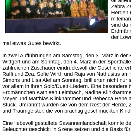
Giraffen
Zebra Ze
Herden 
miteina
sind da 
Erdmänn
der Löw
mal etwas Gutes bewirkt.
In zwei Aufführungen am Samstag, den 3. März in der 
Wittgert und am Sonntag, den 4. März in der Sporthall
zahlreichen Zuschauer eindrucksvoll die Geschichte erl
Raffi und Zea, Sofie Wirth und Raja von Nathusius a
Simons und Lisa Alef am Sonntag, brillierten nicht nur 
vor allem in ihren Solo/Duett-Liedern. Eine besondere 
Erdmännchen Kathleen Leimbach, Nadine Klinkhammer
Meyer und Matthias Klinkhammer und Rebecca Hepe 
Stück. Umrahmt wurden sie von dem Rest der Herde, Z
und Traumgeister, die von prächtig geschmückten Kinde
Eine liebevoll gestaltete Savannenlandschaft konnte de
Beleuchter geschickt in Szene setzen und die Basis fü