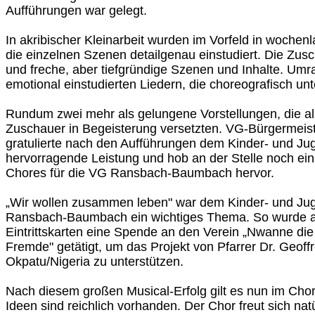
Aufführungen war gelegt.
In akribischer Kleinarbeit wurden im Vorfeld in woche
die einzelnen Szenen detailgenau einstudiert. Die Zusc
und freche, aber tiefgründige Szenen und Inhalte. Umr
emotional einstudierten Liedern, die choreografisch un
Rundum zwei mehr als gelungene Vorstellungen, die a
Zuschauer in Begeisterung versetzten. VG-Bürgermeis
gratulierte nach den Aufführungen dem Kinder- und Jug
hervorragende Leistung und hob an der Stelle noch ei
Chores für die VG Ransbach-Baumbach hervor.
„Wir wollen zusammen leben" war dem Kinder- und Ju
Ransbach-Baumbach ein wichtiges Thema. So wurde a
Eintrittskarten eine Spende an den Verein „Nwanne di
Fremde" getätigt, um das Projekt von Pfarrer Dr. Geof
Okpatu/Nigeria zu unterstützen.
Nach diesem großen Musical-Erfolg gilt es nun im Chor
Ideen sind reichlich vorhanden. Der Chor freut sich nat