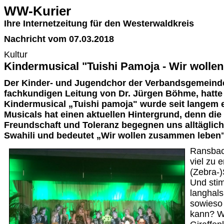
WW-Kurier
Ihre Internetzeitung für den Westerwaldkreis
Nachricht vom 07.03.2018
Kultur
Kindermusical "Tuishi Pamoja - Wir woll
Der Kinder- und Jugendchor der Verbandsgemeinde
fachkundigen Leitung von Dr. Jürgen Böhme, hatte
Kindermusical „Tuishi pamoja" wurde seit langem e
Musicals hat einen aktuellen Hintergrund, denn die
Freundschaft und Toleranz begegnen uns alltäglich.
Swahili und bedeutet „Wir wollen zusammen leben"
Ransbac
viel zu 
(Zebra-)
Und sti
langhals
sowieso 
kann? Wi