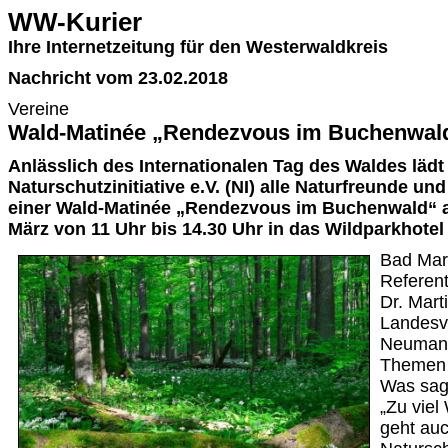
WW-Kurier
Ihre Internetzeitung für den Westerwaldkreis
Nachricht vom 23.02.2018
Vereine
Wald-Matinée „Rendezvous im Buchenwal
Anlässlich des Internationalen Tag des Waldes lädt
Naturschutzinitiative e.V. (NI) alle Naturfreunde un
einer Wald-Matinée „Rendezvous im Buchenwald“ 
März von 11 Uhr bis 14.30 Uhr in das Wildparkhotel
Bad Mar
Referen
Dr. Mart
Landesv
Neumann
Themen 
Was sag
„Zu viel
geht auc