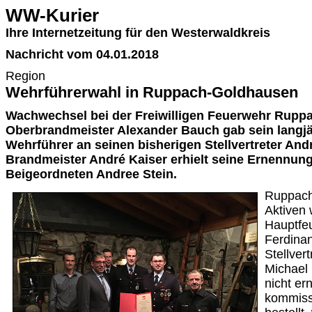
WW-Kurier
Ihre Internetzeitung für den Westerwaldkreis
Nachricht vom 04.01.2018
Region
Wehrführerwahl in Ruppach-Goldhausen
Wachwechsel bei der Freiwilligen Feuerwehr Rupp
Oberbrandmeister Alexander Bauch gab sein langjä
Wehrführer an seinen bisherigen Stellvertreter And
Brandmeister André Kaiser erhielt seine Ernennu
Beigeordneten Andree Stein.
Ruppach
Aktiven
Hauptfe
Ferdina
Stellver
Michael
nicht er
kommiss