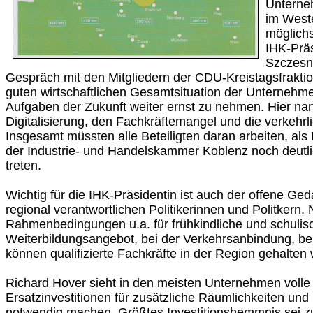
Unterne
im West
möglich
IHK-Prä
Szczesn
Gespräch mit den Mitgliedern der CDU-Kreistagsfrakti
guten wirtschaftlichen Gesamtsituation der Unternehmen
Aufgaben der Zukunft weiter ernst zu nehmen. Hier na
Digitalisierung, den Fachkräftemangel und die verkehrlic
Insgesamt müssten alle Beteiligten daran arbeiten, al
der Industrie- und Handelskammer Koblenz noch deutli
treten.
Wichtig für die IHK-Präsidentin ist auch der offene G
regional verantwortlichen Politikerinnen und Politkern. 
Rahmenbedingungen u.a. für frühkindliche und schulis
Weiterbildungsangebot, bei der Verkehrsanbindung, be
können qualifizierte Fachkräfte in der Region gehalten
Richard Hover sieht in den meisten Unternehmen volle 
Ersatzinvestitionen für zusätzliche Räumlichkeiten un
notwendig machen. Größtes Investitionshemmnis sei zu