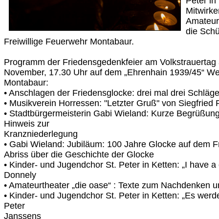
Peter in
Mitwirke
Amateurt
die Schü
Freiwillige Feuerwehr Montabaur.
Programm der Friedensgedenkfeier am Volkstrauertag
November, 17.30 Uhr auf dem „Ehrenhain 1939/45“ Wes
Montabaur:
• Anschlagen der Friedensglocke: drei mal drei Schläg
• Musikverein Horressen: "Letzter Gruß" von Siegfried
• Stadtbürgermeisterin Gabi Wieland: Kurze Begrüßun
Hinweis zur
Kranzniederlegung
• Gabi Wieland: Jubiläum: 100 Jahre Glocke auf dem Fri
Abriss über die Geschichte der Glocke
• Kinder- und Jugendchor St. Peter in Ketten: „I have 
Donnely
• Amateurtheater „die oase“ : Texte zum Nachdenken u
• Kinder- und Jugendchor St. Peter in Ketten: „Es werde
Peter
Janssens