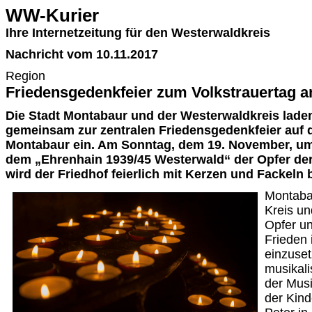
WW-Kurier
Ihre Internetzeitung für den Westerwaldkreis
Nachricht vom 10.11.2017
Region
Friedensgedenkfeier zum Volkstrauertag 
Die Stadt Montabaur und der Westerwaldkreis lade
gemeinsam zur zentralen Friedensgedenkfeier auf d
Montabaur ein. Am Sonntag, dem 19. November, um 
dem „Ehrenhain 1939/45 Westerwald“ der Opfer der
wird der Friedhof feierlich mit Kerzen und Fackeln 
Montabau
Kreis u
Opfer un
Frieden 
einzuset
musikal
der Mus
der Kind