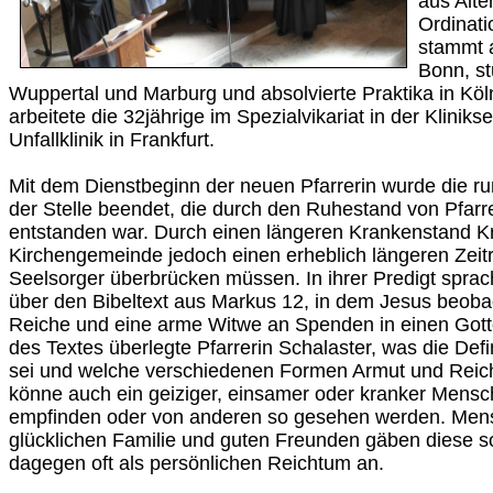
aus Alte
Ordinati
stammt 
Bonn, st
Wuppertal und Marburg und absolvierte Praktika in Köln
arbeitete die 32jährige im Spezialvikariat in der Klinik
Unfallklinik in Frankfurt.
Mit dem Dienstbeginn der neuen Pfarrerin wurde die ru
der Stelle beendet, die durch den Ruhestand von Pfar
entstanden war. Durch einen längeren Krankenstand K
Kirchengemeinde jedoch einen erheblich längeren Zei
Seelsorger überbrücken müssen. In ihrer Predigt sprach
über den Bibeltext aus Markus 12, in dem Jesus beobac
Reiche und eine arme Witwe an Spenden in einen Got
des Textes überlegte Pfarrerin Schalaster, was die Defi
sei und welche verschiedenen Formen Armut und Rei
könne auch ein geiziger, einsamer oder kranker Mensch
empfinden oder von anderen so gesehen werden. Mens
glücklichen Familie und guten Freunden gäben diese 
dagegen oft als persönlichen Reichtum an.