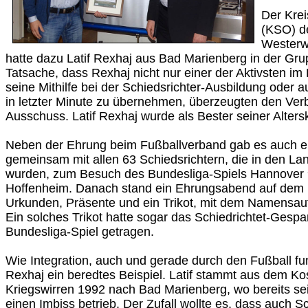
Der Kre
(KSO) d
Westerw
hatte dazu Latif Rexhaj aus Bad Marienberg in der Gr
Tatsache, dass Rexhaj nicht nur einer der Aktivsten im 
seine Mithilfe bei der Schiedsrichter-Ausbildung oder a
in letzter Minute zu übernehmen, überzeugten den Ver
Ausschuss. Latif Rexhaj wurde als Bester seiner Alters
Neben der Ehrung beim Fußballverband gab es auch e
gemeinsam mit allen 63 Schiedsrichtern, die in den L
wurden, zum Besuch des Bundesliga-Spiels Hannover
Hoffenheim. Danach stand ein Ehrungsabend auf dem
Urkunden, Präsente und ein Trikot, mit dem Namensauf
Ein solches Trikot hatte sogar das Schiedrichtet-Ges
Bundesliga-Spiel getragen.
Wie Integration, auch und gerade durch den Fußball funkt
Rexhaj ein beredtes Beispiel. Latif stammt aus dem Ko
Kriegswirren 1992 nach Bad Marienberg, wo bereits se
einen Imbiss betrieb. Der Zufall wollte es, dass auch S