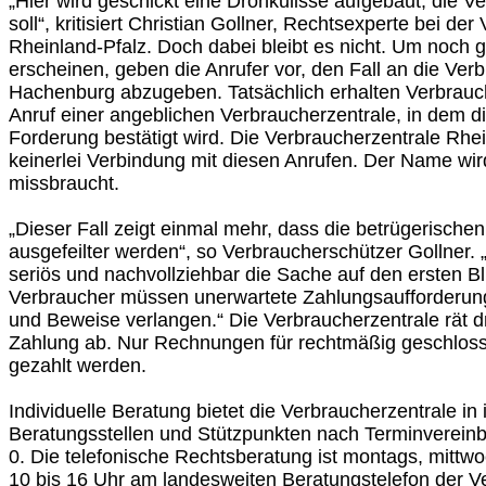
„Hier wird geschickt eine Drohkulisse aufgebaut, die V
soll“, kritisiert Christian Gollner, Rechtsexperte bei de
Rheinland-Pfalz. Doch dabei bleibt es nicht. Um noch 
erscheinen, geben die Anrufer vor, den Fall an die Ver
Hachenburg abzugeben. Tatsächlich erhalten Verbrauc
Anruf einer angeblichen Verbraucherzentrale, in dem d
Forderung bestätigt wird. Die Verbraucherzentrale Rhei
keinerlei Verbindung mit diesen Anrufen. Der Name wird
missbraucht.
„Dieser Fall zeigt einmal mehr, dass die betrügerisch
ausgefeilter werden“, so Verbraucherschützer Gollner. 
seriös und nachvollziehbar die Sache auf den ersten B
Verbraucher müssen unerwartete Zahlungsaufforderunge
und Beweise verlangen.“ Die Verbraucherzentrale rät d
Zahlung ab. Nur Rechnungen für rechtmäßig geschlos
gezahlt werden.
Individuelle Beratung bietet die Verbraucherzentrale in 
Beratungsstellen und Stützpunkten nach Terminverein
0. Die telefonische Rechtsberatung ist montags, mitt
10 bis 16 Uhr am landesweiten Beratungstelefon der V