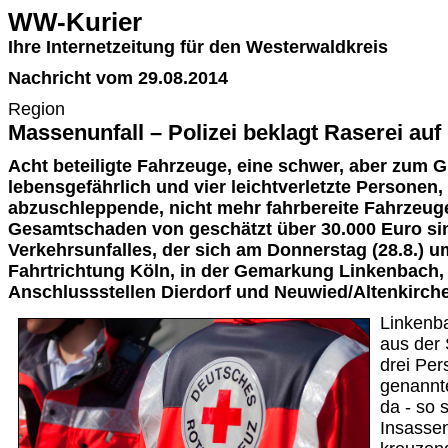
WW-Kurier
Ihre Internetzeitung für den Westerwaldkreis
Nachricht vom 29.08.2014
Region
Massenunfall – Polizei beklagt Raserei auf
Acht beteiligte Fahrzeuge, eine schwer, aber zum G
lebensgefährlich und vier leichtverletzte Personen,
abzuschleppende, nicht mehr fahrbereite Fahrzeug
Gesamtschaden von geschätzt über 30.000 Euro sin
Verkehrsunfalles, der sich am Donnerstag (28.8.) um
Fahrtrichtung Köln, in der Gemarkung Linkenbach,
Anschlussstellen Dierdorf und Neuwied/Altenkirchen
Linkenb
aus der 
drei Per
genannte
da - so 
Insasse