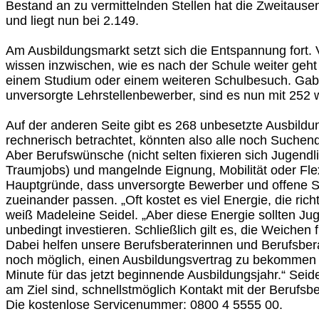
Bestand an zu vermittelnden Stellen hat die Zweitause
und liegt nun bei 2.149.
Am Ausbildungsmarkt setzt sich die Entspannung fort.
wissen inzwischen, wie es nach der Schule weiter geht 
einem Studium oder einem weiteren Schulbesuch. Gab
unversorgte Lehrstellenbewerber, sind es nun mit 252 w
Auf der anderen Seite gibt es 268 unbesetzte Ausbildu
rechnerisch betrachtet, könnten also alle noch Such
Aber Berufswünsche (nicht selten fixieren sich Jugendl
Traumjobs) und mangelnde Eignung, Mobilität oder Flexib
Hauptgründe, dass unversorgte Bewerber und offene Ste
zueinander passen. „Oft kostet es viel Energie, die richt
weiß Madeleine Seidel. „Aber diese Energie sollten Ju
unbedingt investieren. Schließlich gilt es, die Weichen f
Dabei helfen unsere Berufsberaterinnen und Berufsberat
noch möglich, einen Ausbildungsvertrag zu bekommen –
Minute für das jetzt beginnende Ausbildungsjahr.“ Seidel
am Ziel sind, schnellstmöglich Kontakt mit der Berufs
Die kostenlose Servicenummer: 0800 4 5555 00.